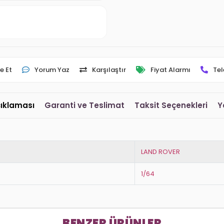
e Et
Yorum Yaz
Karşılaştır
Fiyat Alarmı
Tel
çıklaması
Garanti ve Teslimat
Taksit Seçenekleri
Y
LAND ROVER
1/64
BENZER ÜRÜNLER