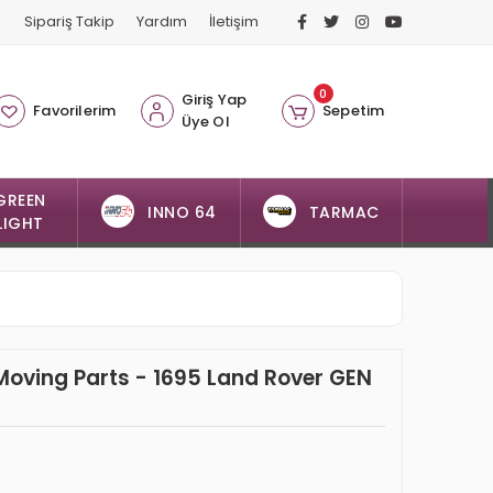
Sipariş Takip
Yardım
İletişim
0
Giriş Yap
Favorilerim
Sepetim
Üye Ol
GREEN
INNO 64
TARMAC
LIGHT
Moving Parts - 1695 Land Rover GEN