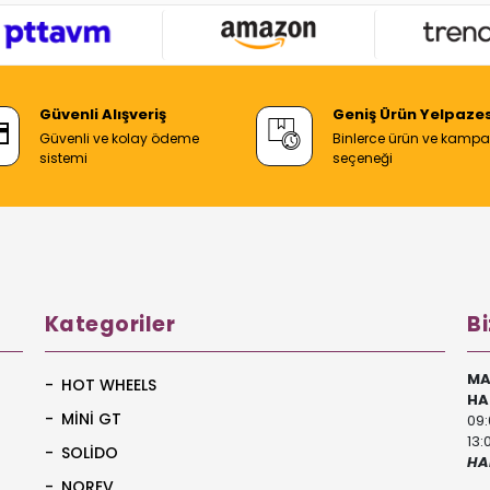
Güvenli Alışveriş
Geniş Ürün Yelpazes
Güvenli ve kolay ödeme
Binlerce ürün ve kamp
sistemi
seçeneği
Kategoriler
Bi
MA
HOT WHEELS
HA
MİNİ GT
09:
13:
SOLİDO
HA
NOREV