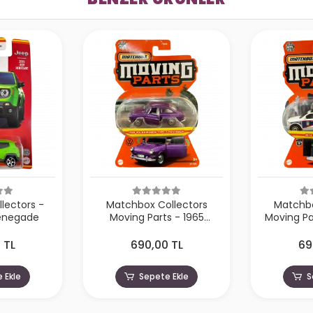
lectors -
Matchbox Collectors
Matchbo
enegade
Moving Parts - 1965
Moving Pa
Volkswagen Type 3
Am
Fastback
 TL
690,00 TL
69
 Ekle
Sepete Ekle
S