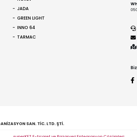
Wh
JADA
050
GREEN LIGHT
INNO 64
TARMAC
Biz
NİZASYON SAN. TİC. LTD. ŞTİ.
superKET E-ticaret ve Pazaryeri Entegrasyon Çözümleri