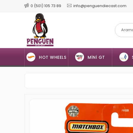
0 (501) 105 73 89
info@penguendiecast.com
HOT WHEELS
MİNİ GT