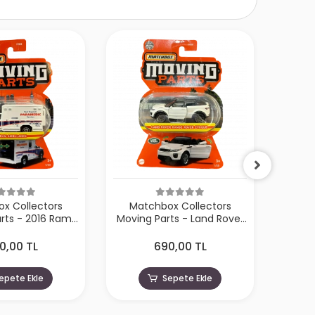
x Collectors
Matchbox Collectors
Mat
rts - 2016 Ram
Moving Parts - Land Rover
Movin
bulance
Range Rover Evoqque
0,00 TL
690,00 TL
epete Ekle
Sepete Ekle