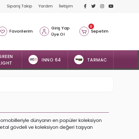
Sipariş Takip
Yardım
İletişim
0
Giriş Yap
Favorilerim
Sepetim
Üye Ol
GREEN
INNO 64
TARMAC
LIGHT
otomobilleriyle dünyanın en popüler koleksiyon
metal gövdeli ve koleksiyon değeri taşıyan