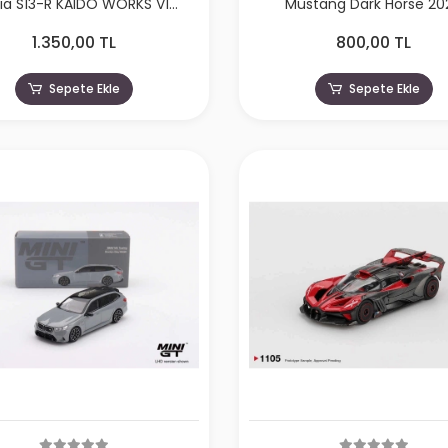
via S13-R KAIDO WORKS V1
Mustang Dark Horse 20
KHMG232
Carbonized Gray
1.350,00 TL
800,00 TL
Sepete Ekle
Sepete Ekle