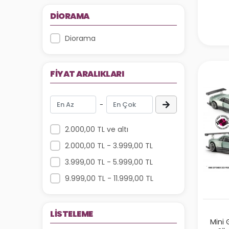
CHEVROLET
DIORAMA
RUF
Diorama
HONDA
MERCEDES
FIYAT ARALIKLARI
MAZDA
RANGE ROVER
-
SUBARU
LAND ROVER
2.000,00 TL ve altı
ALFA ROMEO
2.000,00 TL - 3.999,00 TL
CADILLAC
3.999,00 TL - 5.999,00 TL
ASTON MARTİN
9.999,00 TL - 11.999,00 TL
TOYOTA
FERRARI
LISTELEME
VOLKSWAGEN
Mini 