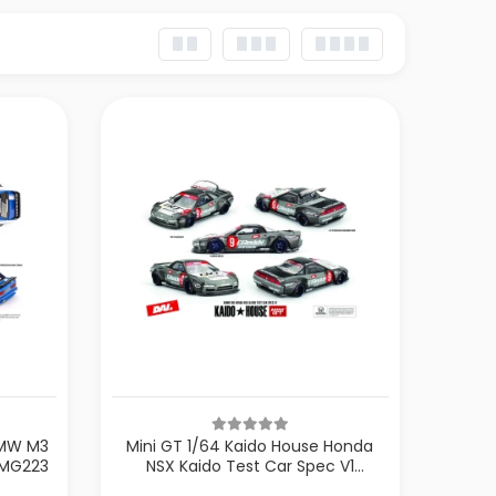
BMW M3
Mini GT 1/64 Kaido House Honda
HMG223
NSX Kaido Test Car Spec V1
KHMG190