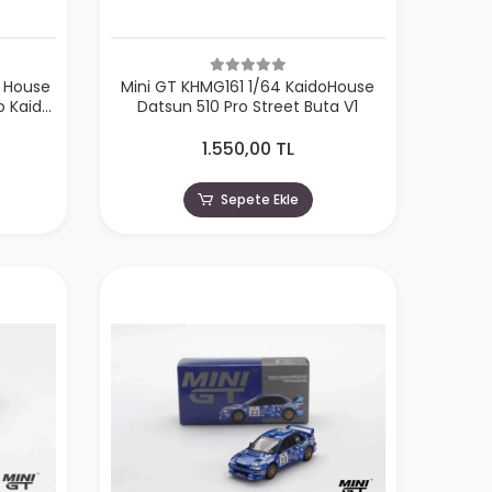
o House
Mini GT KHMG161 1/64 KaidoHouse
o Kaido
Datsun 510 Pro Street Buta V1
1.550,00 TL
Sepete Ekle