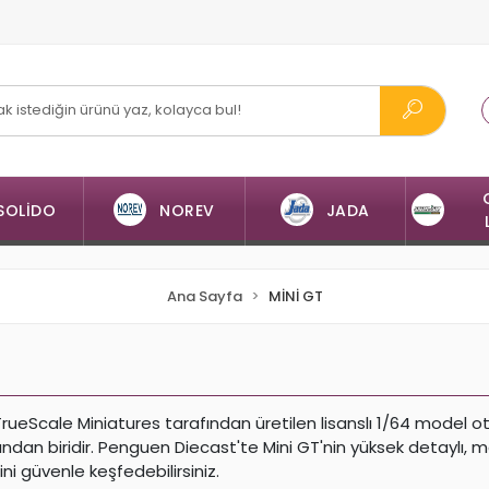
SOLİDO
NOREV
JADA
Ana Sayfa
MİNİ GT
TrueScale Miniatures tarafından üretilen lisanslı 1/64 model 
ndan biridir. Penguen Diecast'te Mini GT'nin yüksek detaylı, 
ni güvenle keşfedebilirsiniz.