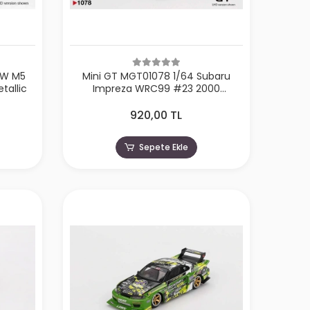
MW M5
Mini GT MGT01078 1/64 Subaru
tallic
Impreza WRC99 #23 2000
Acropolis Rally
920,00 TL
Sepete Ekle