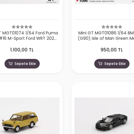
GT MGT01074 1/64 Ford Puma
Mini GT MGT01086 1/64 B
1 #16 M-Sport Ford WRT 2024
(G90) Isle of Man Green Me
Rally Finland 3rd Place
1.100,00 TL
950,00 TL
Sepete Ekle
Sepete Ekle