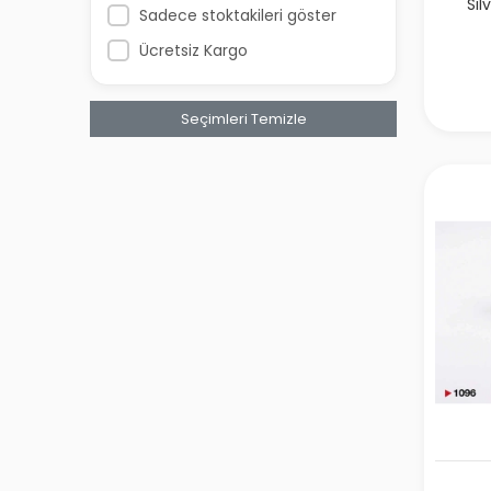
Sil
Sadece stoktakileri göster
HYUNDAI
Ücretsiz Kargo
Seçimleri Temizle