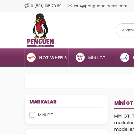
0 (501) 105 73 89
info@penguendiecast.com
HOT WHEELS
MİNİ GT
MARKALAR
MİNİ GT
MİNİ GT
Mini GT, 
markaları
modelleri