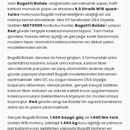
olan
Bugatti Bolide
, olağanüstü aerodinamik yapısı, hafif
karbon monokok şasisi ve efsanevi
8.0 litrelik W16 quad-
turbo
motoruyla Bugatti mühendisliğinin ulaştığı en üst
noktayı temsil etmektedir. Mini GT tarafından 1/64 ölçekte
üretilen
MGT01105
kodlu bu model,
Bugatti Bolide
'i çarpıcı
Red
gövde rengiyle koleksiyonunuza taşıyor. Tam metal
gövdesi, hassas detay işçiliği ve gerçeğe sadık tasarımıyla
modern hiper otomobil koleksiyonlarının en dikkat çekici
modellerinden biridir.
Bugatti Bolide; devasa ön hava girişleri, X formundaki arka
aydınlatma tasarımı, büyük arka kanadı, karbon fiber
aerodinamik parçaları ve yarış otomobilini andıran alçak
gövde yapısıyla standart Bugatti modellerinden tamamen
ayrılmaktadır. Mini GT, bu özgün tasarımı 1/64 ölçeğe
başarıyla aktarırken; detaylı jantlar, gerçek kauçuk lastikler,
karbon fiber dokuları ve yüksek kaliteli boya uygulamasıyla
koleksiyoncuların beklentilerini karşılayan bir model ortaya
koymuştur.
Red
gövde rengi ise Bolide'nin agresif karakterini
daha da ön plana çıkarmaktadır.
Gerçek Bugatti Bolide,
1.600 beygir güç
ve
1.600 Nm tork
üreten W16 motoru, yaklaşık
1.450 kg
kuru ağırlığı ve yalnızca
pist kullanımı için geliştirilen yapısıyla Bugatti tarihinin en