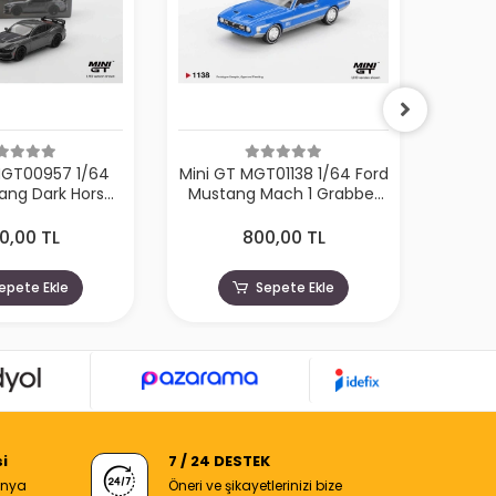
MGT00957 1/64
Mini GT MGT01138 1/64 Ford
Mini
ang Dark Horse
Mustang Mach 1 Grabber
BMW 
rbonized Gray
Blue
Broo
0,00 TL
800,00 TL
epete Ekle
Sepete Ekle
i
7 / 24 DESTEK
anya
Öneri ve şikayetlerinizi bize