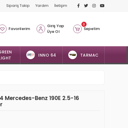
Sipariş Takip
Yardım
İletişim
0
Giriş Yap
Favorilerim
Sepetim
Üye Ol
GREEN
INNO 64
TARMAC
LIGHT
4 Mercedes-Benz 190E 2.5-16
er