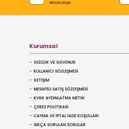
elinize ulaşır.
Kurumsal
GIZLILIK VE GÜVENLIK
KULLANICI SÖZLEŞMESI
İLETIŞIM
MESAFELI SATIŞ SÖZLEŞMESI
KVKK AYDINLATMA METNI
ÇEREZ POLITIKASI
CAYMA VE İPTAL İADE KOŞULLARI
SIKÇA SORULAN SORULAR