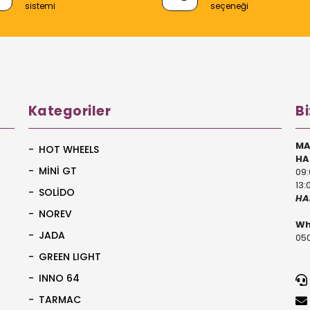
sistemi
seçeneği
Kategoriler
Bi
MA
HOT WHEELS
HA
MİNİ GT
09:
13:
SOLİDO
HA
NOREV
Wh
JADA
050
GREEN LIGHT
INNO 64
TARMAC