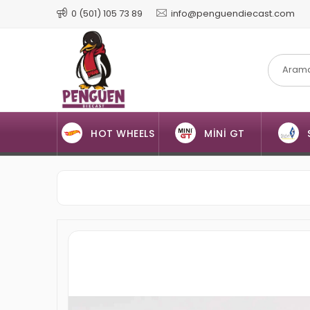
0 (501) 105 73 89
info@penguendiecast.com
HOT WHEELS
MİNİ GT