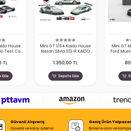
aido House
Mini GT 1/64 Kaido House
Mini GT 
o Test Car
Nissan Silvia S13-R KAIDO
Ford Must
HMG190
WORKS V1 KHMG232
2024 Ca
0 TL
1.350,00 TL
80
 Ekle
Sepete Ekle
S
Güvenli Alışveriş
Geniş Ürün Yelpazes
Güvenli ve kolay ödeme
Binlerce ürün ve kamp