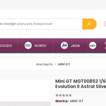
SOLİDO
NOREV
JADA
Ana Sayfa
MİNİ GT
Mini GT MGT00852 1/6
Evolution II Astral Silv
Marka:
MİNİ GT