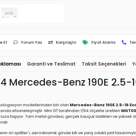
e Et
Yorum Yaz
Karşılaştır
Fiyat Alarmı
Tel
çıklaması
Garanti ve Teslimat
Taksit Seçenekleri
Y
 Mercedes-Benz 190E 2.5-16 E
omologasyon modellerinden biri olan
Mercedes-Benz 190E 2.5-16 Evol
sında efsaneleşmiştir. Mini GT tarafından 1/64 ölçekte üretilen
MGT00
nuza taşıyor. Tam metal gövdesi, gerçek kauçuk lastikleri ve yüks
idir.
 derin ön splitter'ı, aerodinamik gövde kiti ve yarış odaklı jant tasar