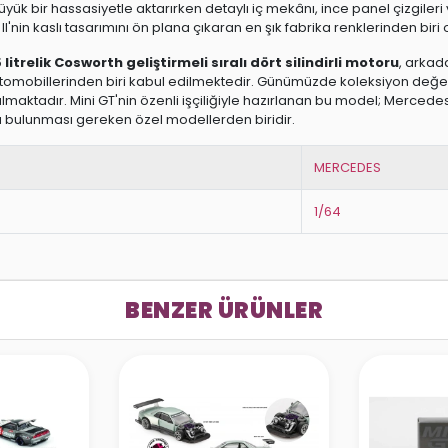
üyük bir hassasiyetle aktarırken detaylı iç mekânı, ince panel çizgileri
I'nin kaslı tasarımını ön plana çıkaran en şık fabrika renklerinden biri
5 litrelik Cosworth geliştirmeli sıralı dört silindirli motoru
, arkada
omobillerinden biri kabul edilmektedir. Günümüzde koleksiyon değer
almaktadır. Mini GT'nin özenli işçiliğiyle hazırlanan bu model; Mercede
a bulunması gereken özel modellerden biridir.
MERCEDES
1/64
BENZER ÜRÜNLER