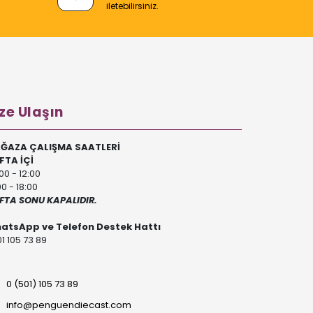
iletebilirsiniz.
ze Ulaşın
ĞAZA ÇALIŞMA SAATLERİ
FTA İÇİ
00 - 12:00
00 - 18:00
FTA SONU KAPALIDIR.
atsApp ve Telefon Destek Hattı
1 105 73 89
0 (501) 105 73 89
info@penguendiecast.com