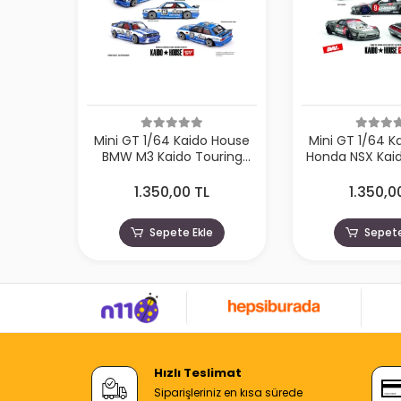
Mini GT 1/64 Kaido House
Mini GT 1/64 K
BMW M3 Kaido Touring
Honda NSX Kaid
Champ V1 KHMG223
Spec V1 K
1.350,00 TL
1.350,0
Sepete Ekle
Sepete
Hızlı Teslimat
Siparişleriniz en kısa sürede