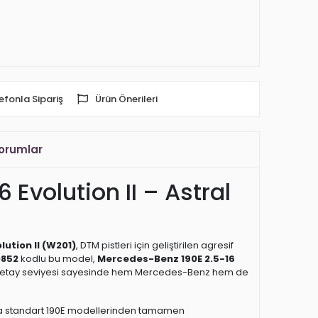
efonla Sipariş
Ürün Önerileri
orumlar
volution II – Astral
ution II (W201)
, DTM pistleri için geliştirilen agresif
852
kodlu bu model,
Mercedes-Benz 190E 2.5-16
ek detay seviyesi sayesinde hem Mercedes-Benz hem de
ımıyla standart 190E modellerinden tamamen