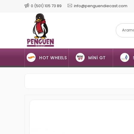
0 (501) 105 73 89
info@penguendiecast.com
HOT WHEELS
MİNİ GT