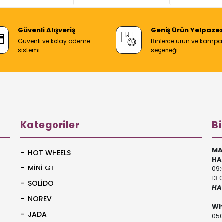
Güvenli Alışveriş
Geniş Ürün Yelpazes
Güvenli ve kolay ödeme
Binlerce ürün ve kamp
sistemi
seçeneği
Kategoriler
Bi
MA
HOT WHEELS
HA
MİNİ GT
09:
13:
SOLİDO
HA
NOREV
Wh
JADA
050