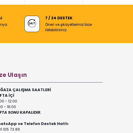
i
7 / 24 DESTEK
anya
Öneri ve şikayetlerinizi bize
iletebilirsiniz.
ze Ulaşın
ĞAZA ÇALIŞMA SAATLERİ
FTA İÇİ
00 - 12:00
00 - 18:00
FTA SONU KAPALIDIR.
atsApp ve Telefon Destek Hattı
1 105 73 89