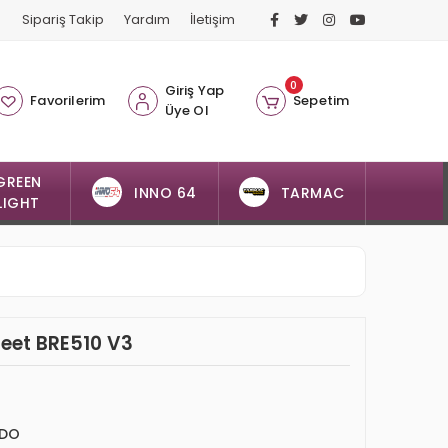
Sipariş Takip
Yardım
İletişim
0
Giriş Yap
Favorilerim
Sepetim
Üye Ol
GREEN
INNO 64
TARMAC
LIGHT
reet BRE510 V3
IDO