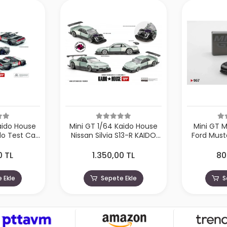
aido House
Mini GT MGT00957 1/64
Mini GT MG
S13-R KAIDO
Ford Mustang Dark Horse
Mustang 
KHMG232
2024 Carbonized Gray
0 TL
800,00 TL
80
 Ekle
Sepete Ekle
S