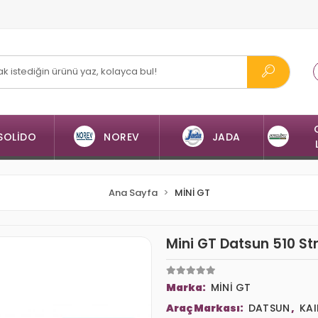
SOLİDO
NOREV
JADA
Ana Sayfa
MİNİ GT
Mini GT Datsun 510 St
Marka:
MİNİ GT
Araç Markası:
DATSUN
,
KA