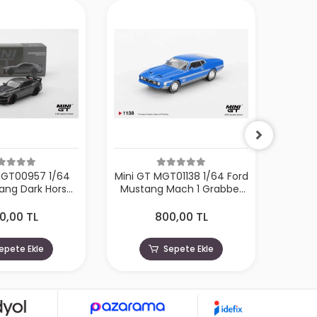
T01138 1/64 Ford
Mini GT MGT01096 1/64
Min
Mach 1 Grabber
BMW M5 Touring (G99)
Bu
Blue
Brooklyn Grey Metallic
0,00 TL
800,00 TL
epete Ekle
Sepete Ekle