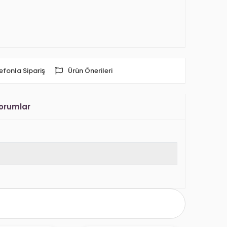
efonla Sipariş
Ürün Önerileri
orumlar