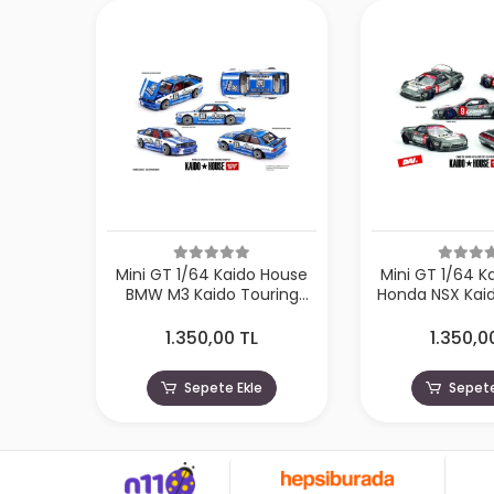
 House
Mini GT 1/64 Kaido House
Mini GT 1/64 K
ring
Honda NSX Kaido Test Car
Nissan Silvia 
223
Spec V1 KHMG190
WORKS V1 
1.350,00 TL
1.350,0
Sepete Ekle
Sepete