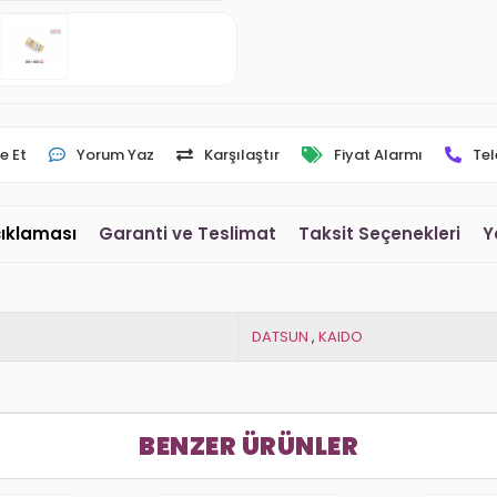
e Et
Yorum Yaz
Karşılaştır
Fiyat Alarmı
Tel
çıklaması
Garanti ve Teslimat
Taksit Seçenekleri
Y
DATSUN
,
KAIDO
BENZER ÜRÜNLER