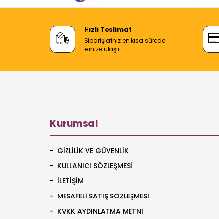
Hızlı Teslimat
Siparişleriniz en kısa sürede
elinize ulaşır.
Kurumsal
GIZLILIK VE GÜVENLIK
KULLANICI SÖZLEŞMESI
İLETIŞIM
MESAFELI SATIŞ SÖZLEŞMESI
KVKK AYDINLATMA METNI