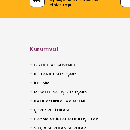
elinize ulaşır.
Kurumsal
GIZLILIK VE GÜVENLIK
KULLANICI SÖZLEŞMESI
İLETIŞIM
MESAFELI SATIŞ SÖZLEŞMESI
KVKK AYDINLATMA METNI
ÇEREZ POLITIKASI
CAYMA VE İPTAL İADE KOŞULLARI
SIKÇA SORULAN SORULAR