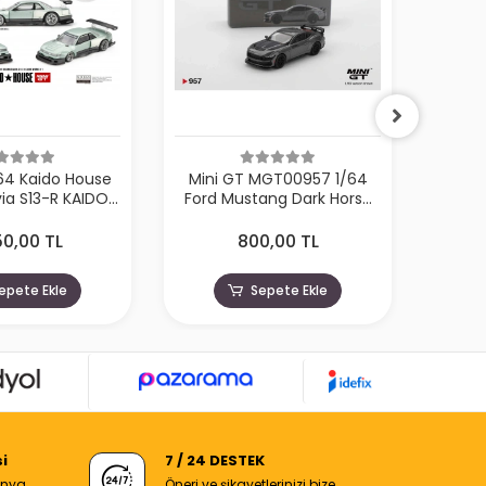
/64 Kaido House
Mini GT MGT00957 1/64
Mini G
via S13-R KAIDO
Ford Mustang Dark Horse
Must
V1 KHMG232
2024 Carbonized Gray
50,00 TL
800,00 TL
epete Ekle
Sepete Ekle
i
7 / 24 DESTEK
anya
Öneri ve şikayetlerinizi bize