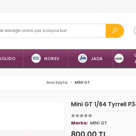
SOLİDO
NOREV
JADA
Ana Sayfa
MİNİ GT
Mini GT 1/64 Tyrrell 
Marka:
MİNİ GT
800,00 TL