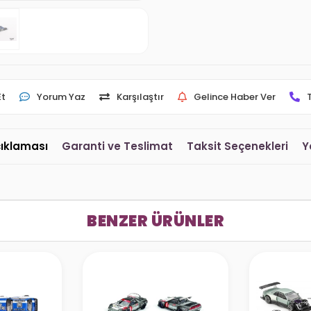
Et
Yorum Yaz
Karşılaştır
Gelince Haber Ver
çıklaması
Garanti ve Teslimat
Taksit Seçenekleri
Y
BENZER ÜRÜNLER