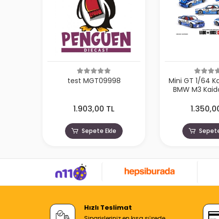
test MGT09998
Mini GT 1/64 K
BMW M3 Kaido
Champ V1 
1.903,00 TL
1.350,0
Sepete Ekle
Sepete
Hızlı Teslimat
Siparişleriniz en kısa sürede