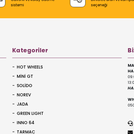
sistemi
seçeneği
Kategoriler
Bi
MA
HOT WHEELS
HA
MİNİ GT
09:
13:
SOLİDO
HA
NOREV
Wh
JADA
050
GREEN LIGHT
INNO 64
TARMAC