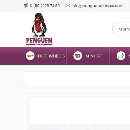
0 (501) 105 73 89
info@penguendiecast.com
HOT WHEELS
MİNİ GT