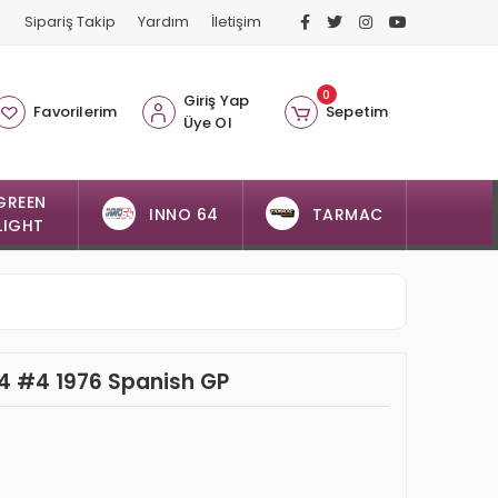
Sipariş Takip
Yardım
İletişim
0
Giriş Yap
Favorilerim
Sepetim
Üye Ol
GREEN
INNO 64
TARMAC
LIGHT
P34 #4 1976 Spanish GP