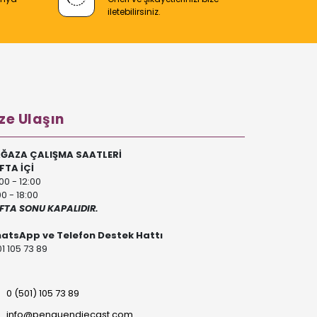
iletebilirsiniz.
ze Ulaşın
ĞAZA ÇALIŞMA SAATLERİ
FTA İÇİ
00 - 12:00
00 - 18:00
FTA SONU KAPALIDIR.
atsApp ve Telefon Destek Hattı
1 105 73 89
0 (501) 105 73 89
info@penguendiecast.com