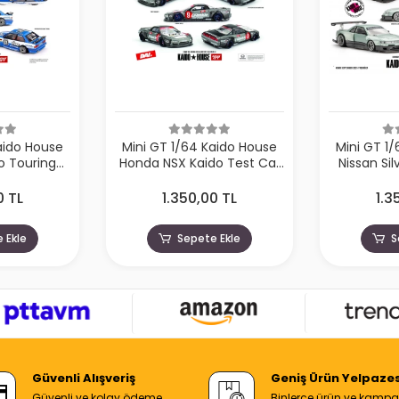
aido House
Mini GT 1/64 Kaido House
Mini GT 1
 Touring
Honda NSX Kaido Test Car
Nissan Sil
KHMG223
Spec V1 KHMG190
WORKS 
0 TL
1.350,00 TL
1.3
 Ekle
Sepete Ekle
S
Güvenli Alışveriş
Geniş Ürün Yelpazes
Güvenli ve kolay ödeme
Binlerce ürün ve kamp