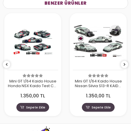
BENZER ÜRÜNLER
Mini GT 1/64 Kaido House
Mini GT 1/64 Kaido House
Honda NSX Kaido Test Car
Nissan Silvia S13-R KAIDO
Spec V1 KHMG190
WORKS V1 KHMG232
1.350,00 TL
1.350,00 TL
Sepete Ekle
Sepete Ekle