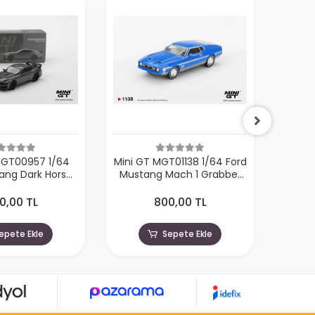
MGT00957 1/64
Mini GT MGT01138 1/64 Ford
Mini
ang Dark Horse
Mustang Mach 1 Grabber
BMW 
rbonized Gray
Blue
Broo
0,00 TL
800,00 TL
epete Ekle
Sepete Ekle