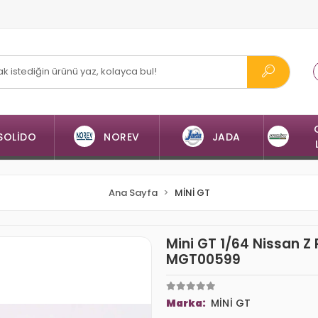
SOLİDO
NOREV
JADA
Ana Sayfa
MİNİ GT
Mini GT 1/64 Nissan Z
MGT00599
Marka:
MİNİ GT