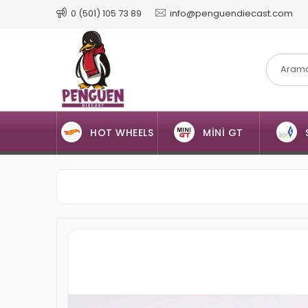
0 (501) 105 73 89
info@penguendiecast.com
HOT WHEELS
MİNİ GT