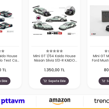
aido House
Mini GT 1/64 Kaido House
Mini GT 
o Test Car
Nissan Silvia S13-R KAIDO
Ford Must
HMG190
WORKS V1 KHMG232
2024 Ca
0 TL
1.350,00 TL
80
 Ekle
Sepete Ekle
S