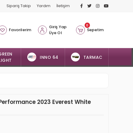
Sipariş Takip
Yardım
İletişim
0
Giriş Yap
Favorilerim
Sepetim
Üye Ol
GREEN
INNO 64
TARMAC
LIGHT
 Performance 2023 Everest White