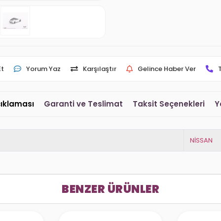
Et
Yorum Yaz
Karşılaştır
Gelince Haber Ver
çıklaması
Garanti ve Teslimat
Taksit Seçenekleri
Y
NİSSAN
BENZER ÜRÜNLER