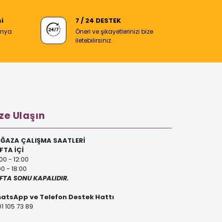
i
7 / 24 DESTEK
anya
Öneri ve şikayetlerinizi bize
iletebilirsiniz.
ze Ulaşın
ĞAZA ÇALIŞMA SAATLERİ
FTA İÇİ
00 - 12:00
00 - 18:00
FTA SONU KAPALIDIR.
atsApp ve Telefon Destek Hattı
1 105 73 89