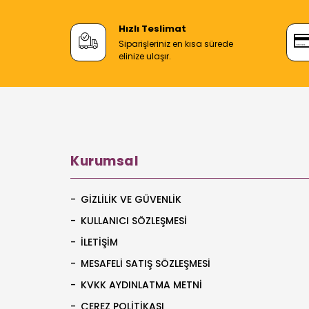
Hızlı Teslimat
Siparişleriniz en kısa sürede
elinize ulaşır.
Kurumsal
GIZLILIK VE GÜVENLIK
KULLANICI SÖZLEŞMESI
İLETIŞIM
MESAFELI SATIŞ SÖZLEŞMESI
KVKK AYDINLATMA METNI
ÇEREZ POLITIKASI