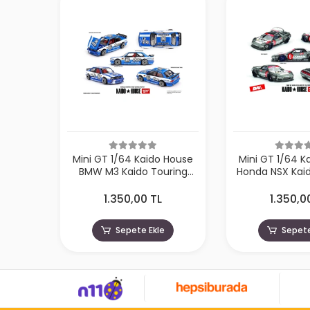
Mini GT 1/64 Kaido House
Mini GT 1/64 K
BMW M3 Kaido Touring
Honda NSX Kaid
Champ V1 KHMG223
Spec V1 K
1.350,00 TL
1.350,0
Sepete Ekle
Sepete