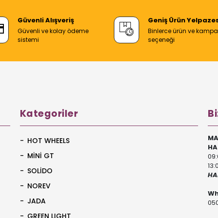
Güvenli Alışveriş
Geniş Ürün Yelpazes
Güvenli ve kolay ödeme
Binlerce ürün ve kamp
sistemi
seçeneği
Kategoriler
Bi
MA
HOT WHEELS
HA
MİNİ GT
09:
13:
SOLİDO
HA
NOREV
Wh
JADA
050
GREEN LIGHT