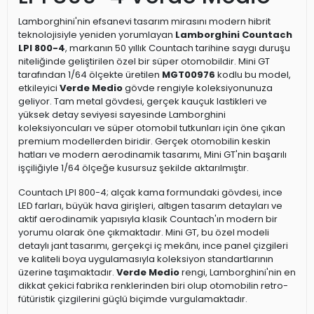
Lamborghini'nin efsanevi tasarım mirasını modern hibrit
teknolojisiyle yeniden yorumlayan
Lamborghini Countach
LPI 800-4
, markanın 50 yıllık Countach tarihine saygı duruşu
niteliğinde geliştirilen özel bir süper otomobildir. Mini GT
tarafından 1/64 ölçekte üretilen
MGT00976
kodlu bu model,
etkileyici
Verde Medio
gövde rengiyle koleksiyonunuza
geliyor. Tam metal gövdesi, gerçek kauçuk lastikleri ve
yüksek detay seviyesi sayesinde Lamborghini
koleksiyoncuları ve süper otomobil tutkunları için öne çıkan
premium modellerden biridir. Gerçek otomobilin keskin
hatları ve modern aerodinamik tasarımı, Mini GT'nin başarılı
işçiliğiyle 1/64 ölçeğe kusursuz şekilde aktarılmıştır.
Countach LPI 800-4; alçak kama formundaki gövdesi, ince
LED farları, büyük hava girişleri, altıgen tasarım detayları ve
aktif aerodinamik yapısıyla klasik Countach'ın modern bir
yorumu olarak öne çıkmaktadır. Mini GT, bu özel modeli
detaylı jant tasarımı, gerçekçi iç mekânı, ince panel çizgileri
ve kaliteli boya uygulamasıyla koleksiyon standartlarının
üzerine taşımaktadır.
Verde Medio
rengi, Lamborghini'nin en
dikkat çekici fabrika renklerinden biri olup otomobilin retro-
fütüristik çizgilerini güçlü biçimde vurgulamaktadır.