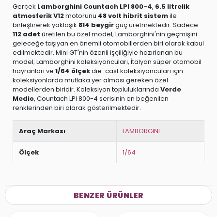
Gerçek
Lamborghini Countach LPI 800-4
,
6.5 litrelik
atmosferik V12
motorunu
48 volt hibrit sistem
ile
birleştirerek yaklaşık
814 beygir
güç üretmektedir. Sadece
112 adet
üretilen bu özel model, Lamborghini'nin geçmişini
geleceğe taşıyan en önemli otomobillerden biri olarak kabul
edilmektedir. Mini GT'nin özenli işçiliğiyle hazırlanan bu
model; Lamborghini koleksiyoncuları, İtalyan süper otomobil
hayranları ve
1/64 ölçek
die-cast koleksiyoncuları için
koleksiyonlarda mutlaka yer alması gereken özel
modellerden biridir. Koleksiyon topluluklarında
Verde
Medio
, Countach LPI 800-4 serisinin en beğenilen
renklerinden biri olarak gösterilmektedir.
Araç Markası
LAMBORGINI
Ölçek
1/64
BENZER ÜRÜNLER