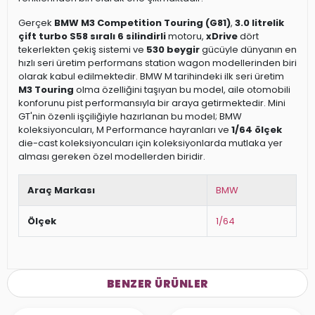
Gerçek
BMW M3 Competition Touring (G81)
,
3.0 litrelik
çift turbo S58 sıralı 6 silindirli
motoru,
xDrive
dört
tekerlekten çekiş sistemi ve
530 beygir
gücüyle dünyanın en
hızlı seri üretim performans station wagon modellerinden biri
olarak kabul edilmektedir. BMW M tarihindeki ilk seri üretim
M3 Touring
olma özelliğini taşıyan bu model, aile otomobili
konforunu pist performansıyla bir araya getirmektedir. Mini
GT'nin özenli işçiliğiyle hazırlanan bu model; BMW
koleksiyoncuları, M Performance hayranları ve
1/64 ölçek
die-cast koleksiyoncuları için koleksiyonlarda mutlaka yer
alması gereken özel modellerden biridir.
Araç Markası
BMW
Ölçek
1/64
BENZER ÜRÜNLER