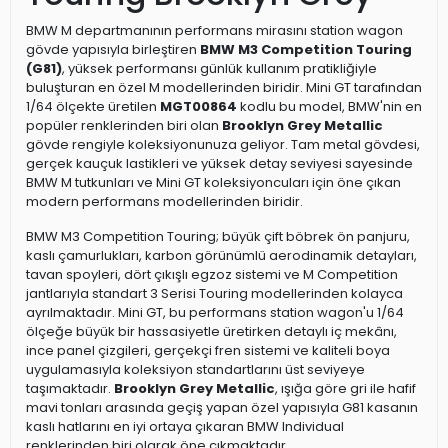
BMW M departmanının performans mirasını station wagon
gövde yapısıyla birleştiren
BMW M3 Competition Touring
(G81)
, yüksek performansı günlük kullanım pratikliğiyle
buluşturan en özel M modellerinden biridir. Mini GT tarafından
1/64 ölçekte üretilen
MGT00864
kodlu bu model, BMW'nin en
popüler renklerinden biri olan
Brooklyn Grey Metallic
gövde rengiyle koleksiyonunuza geliyor. Tam metal gövdesi,
gerçek kauçuk lastikleri ve yüksek detay seviyesi sayesinde
BMW M tutkunları ve Mini GT koleksiyoncuları için öne çıkan
modern performans modellerinden biridir.
BMW M3 Competition Touring; büyük çift böbrek ön panjuru,
kaslı çamurlukları, karbon görünümlü aerodinamik detayları,
tavan spoyleri, dört çıkışlı egzoz sistemi ve M Competition
jantlarıyla standart 3 Serisi Touring modellerinden kolayca
ayrılmaktadır. Mini GT, bu performans station wagon'u 1/64
ölçeğe büyük bir hassasiyetle üretirken detaylı iç mekânı,
ince panel çizgileri, gerçekçi fren sistemi ve kaliteli boya
uygulamasıyla koleksiyon standartlarını üst seviyeye
taşımaktadır.
Brooklyn Grey Metallic
, ışığa göre gri ile hafif
mavi tonları arasında geçiş yapan özel yapısıyla G81 kasanın
kaslı hatlarını en iyi ortaya çıkaran BMW Individual
renklerinden biri olarak öne çıkmaktadır.