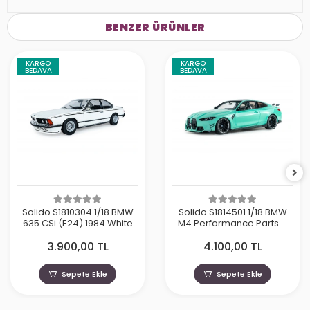
BENZER ÜRÜNLER
KARGO
KARGO
BEDAVA
BEDAVA
Solido S1810304 1/18 BMW
Solido S1814501 1/18 BMW
635 CSi (E24) 1984 White
M4 Performance Parts –
Solido Works Turquoise –
3.900,00 TL
4.100,00 TL
2025
Sepete Ekle
Sepete Ekle