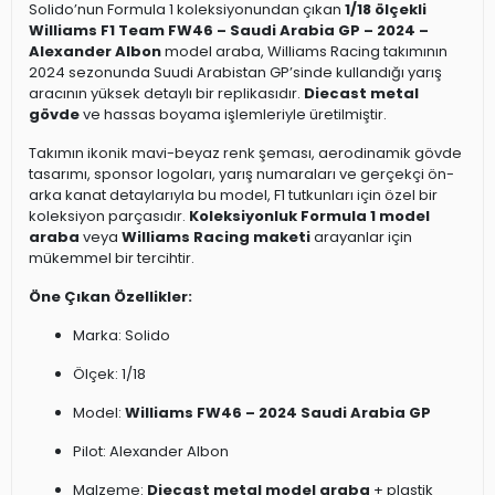
Solido’nun Formula 1 koleksiyonundan çıkan
1/18 ölçekli
Williams F1 Team FW46 – Saudi Arabia GP – 2024 –
Alexander Albon
model araba, Williams Racing takımının
2024 sezonunda Suudi Arabistan GP’sinde kullandığı yarış
aracının yüksek detaylı bir replikasıdır.
Diecast metal
gövde
ve hassas boyama işlemleriyle üretilmiştir.
Takımın ikonik mavi-beyaz renk şeması, aerodinamik gövde
tasarımı, sponsor logoları, yarış numaraları ve gerçekçi ön-
arka kanat detaylarıyla bu model, F1 tutkunları için özel bir
koleksiyon parçasıdır.
Koleksiyonluk Formula 1 model
araba
veya
Williams Racing maketi
arayanlar için
mükemmel bir tercihtir.
Öne Çıkan Özellikler:
Marka: Solido
Ölçek: 1/18
Model:
Williams FW46 – 2024 Saudi Arabia GP
Pilot: Alexander Albon
Malzeme:
Diecast metal model araba
+ plastik