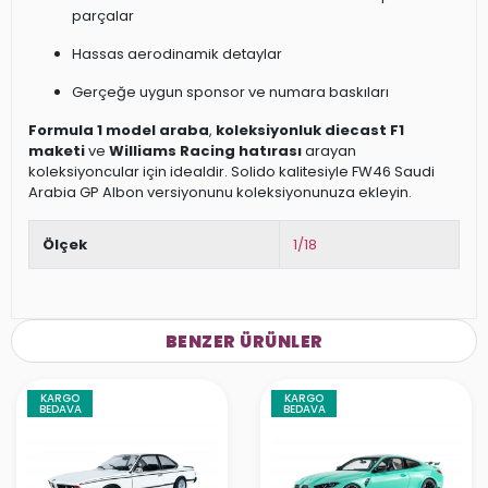
parçalar
Hassas aerodinamik detaylar
Gerçeğe uygun sponsor ve numara baskıları
Formula 1 model araba
,
koleksiyonluk diecast F1
maketi
ve
Williams Racing hatırası
arayan
koleksiyoncular için idealdir. Solido kalitesiyle FW46 Saudi
Arabia GP Albon versiyonunu koleksiyonunuza ekleyin.
Ölçek
1/18
BENZER ÜRÜNLER
KARGO
KARGO
BEDAVA
BEDAVA