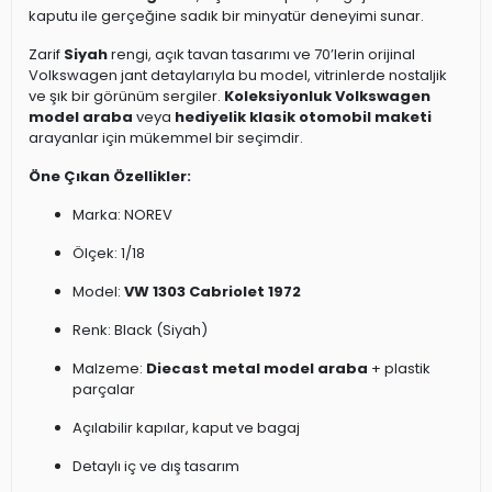
kaputu ile gerçeğine sadık bir minyatür deneyimi sunar.
Zarif
Siyah
rengi, açık tavan tasarımı ve 70’lerin orijinal
Volkswagen jant detaylarıyla bu model, vitrinlerde nostaljik
ve şık bir görünüm sergiler.
Koleksiyonluk Volkswagen
model araba
veya
hediyelik klasik otomobil maketi
arayanlar için mükemmel bir seçimdir.
Öne Çıkan Özellikler:
Marka: NOREV
Ölçek: 1/18
Model:
VW 1303 Cabriolet 1972
Renk: Black (Siyah)
Malzeme:
Diecast metal model araba
+ plastik
parçalar
Açılabilir kapılar, kaput ve bagaj
Detaylı iç ve dış tasarım