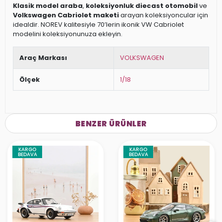
Klasik model araba
,
koleksiyonluk diecast otomobil
ve
Volkswagen Cabriolet maketi
arayan koleksiyoncular için
idealdir. NOREV kalitesiyle 70’lerin ikonik VW Cabriolet
modelini koleksiyonunuza ekleyin.
Araç Markası
VOLKSWAGEN
Ölçek
1/18
BENZER ÜRÜNLER
KARGO
KARGO
BEDAVA
BEDAVA