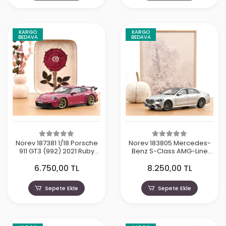
KARGO
KARGO
BEDAVA
BEDAVA
Norev 187381 1/18 Porsche
Norev 183805 Mercedes-
911 GT3 (992) 2021 Ruby
Benz S-Class AMG-Line
Star Neo
2021 Brilliant Silver
6.750,00 TL
8.250,00 TL
Sepete Ekle
Sepete Ekle