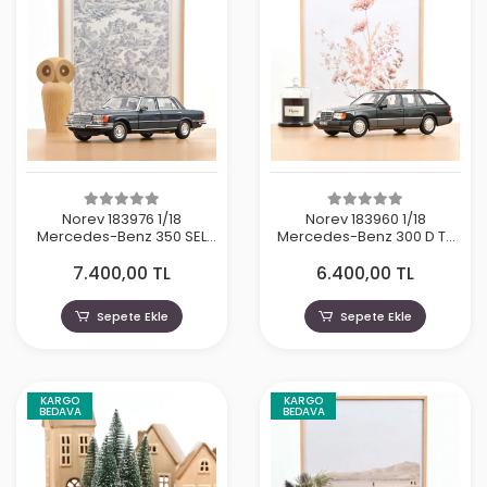
Norev 183976 1/18
Norev 183960 1/18
Mercedes-Benz 350 SEL
Mercedes-Benz 300 D T-
1979 Hansa Blue
Modell 1990 Blueblack
7.400,00 TL
6.400,00 TL
Metallic
Sepete Ekle
Sepete Ekle
KARGO
KARGO
BEDAVA
BEDAVA