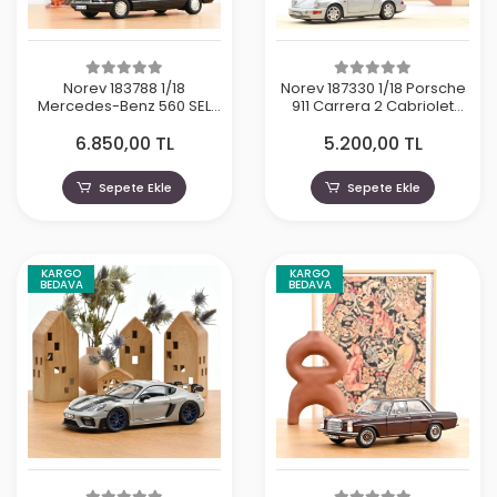
Norev 183788 1/18
Norev 187330 1/18 Porsche
Mercedes-Benz 560 SEL
911 Carrera 2 Cabriolet
1991 Black
1990 Silver
6.850,00 TL
5.200,00 TL
Sepete Ekle
Sepete Ekle
KARGO
KARGO
BEDAVA
BEDAVA