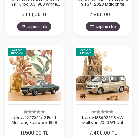
911 Turbo 3.3 1980 White
911 S/T 2023 Malachite
Martini
Green Metallic
5.100,00 TL
7.800,00 TL
Sepete Ekle
Sepete Ekle
KARGO
KARGO
BEDAVA
BEDAVA
Norev 122702 1/12 Ford
Norev 188602 1/18 VW
Mustang Fastback 1968
Multivan 2003 Wheat
Satin Green Metallic
Beige Metallic
11.500,00 TL
7.400,00 TL