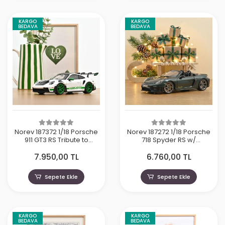
KARGO
KARGO
BEDAVA
BEDAVA
Norev 187372 1/18 Porsche
Norev 187272 1/18 Porsche
911 GT3 RS Tribute to
718 Spyder RS w/
Carrera RS 2022
Weissach Pack 2023
7.950,00 TL
6.760,00 TL
White/Python Green
Forest Green
Sepete Ekle
Sepete Ekle
KARGO
KARGO
BEDAVA
BEDAVA