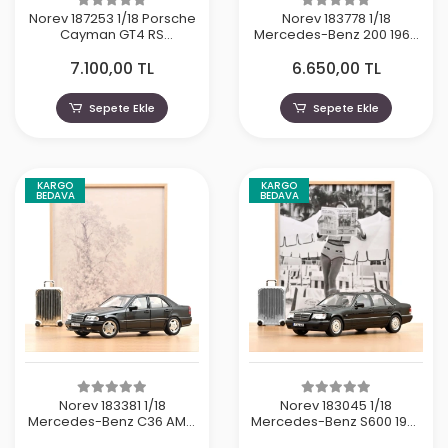
Norev 187253 1/18 Porsche
Norev 183778 1/18
Cayman GT4 RS
Mercedes-Benz 200 1968
w/Weissach Pack 2023
Dark Red Brown
7.100,00 TL
6.650,00 TL
Chalk
Sepete Ekle
Sepete Ekle
KARGO
KARGO
BEDAVA
BEDAVA
Norev 183381 1/18
Norev 183045 1/18
Mercedes-Benz C36 AMG
Mercedes-Benz S600 1997
1993 Noir Obsidian
Noir Obsidian Metallisé