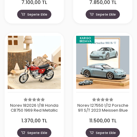
7.100,00 TL
7.850,00 TL
Métallisé
Sepete Ekle
Sepete Ekle
KARGO
BEDAVA
Norev 182026 1/18 Honda
Norev 127550 1/12 Porsche
CB750 1969 Red Metallic
911 S/T 2023 Meissen Blue
1.370,00 TL
11.500,00 TL
Sepete Ekle
Sepete Ekle