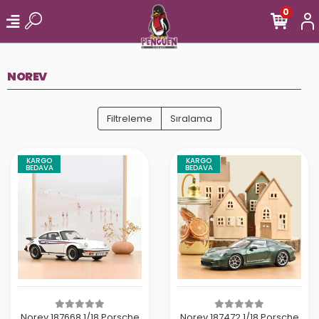
0
NOREV
Filtreleme
Sıralama
KARGO
KARGO
BEDAVA
BEDAVA
Norev 187668 1/18 Porsche
Norev 187472 1/18 Porsche