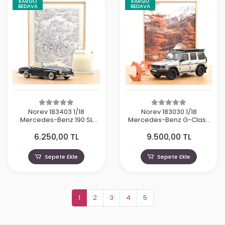
KARGO
KARGO
BEDAVA
BEDAVA
Norev 183403 1/18
Norev 183030 1/18
Mercedes-Benz 190 SL
Mercedes-Benz G-Class
1957 Middle Blue
2024 Iridium Silver
6.250,00 TL
9.500,00 TL
Sepete Ekle
Sepete Ekle
1
2
3
4
5