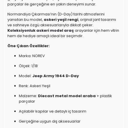
parçalar ile gerçeğine en yakın deneyimi sunar.
Normandiya Çıkarması’nın (D-Day) tarihi atmosferini
yansıtan bu model,
askeri yeşil rengi
, orijinal jant tasarımı
ve sahneye özgü aksesuarlarıyla dikkat çeker.
Koleksiyonluk askeri model araç
arayanlar için hem vitrin
hem de hediye amaçlı ideal bir seçimdir.
Öne Çıkan Özellikler:
Marka: NOREV
Ölçek: 1/18
Model:
Jeep Army 1944 D-Day
Renk: Askeri Yeşil
Malzeme:
Diecast metal model araba
+ plastik
parçalar
Açılabilir kapılar ve detaylı iç tasarım
Gerçeğine uygun dış aksesuarlar