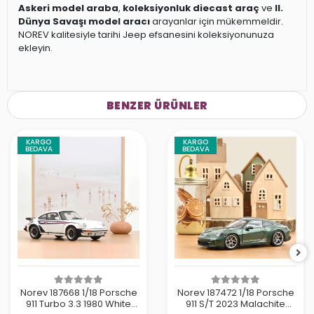
Askeri model araba
,
koleksiyonluk diecast araç
ve
II.
Dünya Savaşı model aracı
arayanlar için mükemmeldir.
NOREV kalitesiyle tarihi Jeep efsanesini koleksiyonunuza
ekleyin.
BENZER ÜRÜNLER
KARGO
KARGO
BEDAVA
BEDAVA
Norev 187668 1/18 Porsche
Norev 187472 1/18 Porsche
911 Turbo 3.3 1980 White
911 S/T 2023 Malachite