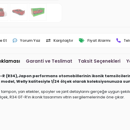
e Et
Yorum Yaz
Karşılaştır
Fiyat Alarmı
Tel
çıklaması
Garanti ve Teslimat
Taksit Seçenekleri
Y
-R (R34),Japon performans otomobillerinin ikonik temsilcilerin
u model, Welly kalitesiyle 1/24 ölçek olarak koleksiyonunuza s
 tampon, yan etekler, spoyler ve jant detaylarını gerçeğe uygun şekild
k, R34 GT-R’ın ikonik tasarımını vitrin sergilemelerinde öne çıkar.