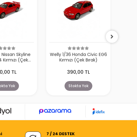
 Nissan Skyline
Welly 1/36 Honda Civic EG6
Welly 
 Kırmızı (Çek
Kırmızı (Çek Bırak)
Bırak)
0,00 TL
390,00 TL
okta Yok
Stokta Yok
i
7 / 24 DESTEK