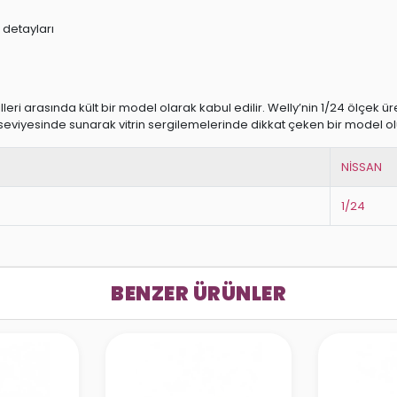
 detayları
 arasında kült bir model olarak kabul edilir. Welly’nin 1/24 ölçek üreti
 seviyesinde sunarak vitrin sergilemelerinde dikkat çeken bir model ol
NİSSAN
1/24
BENZER ÜRÜNLER