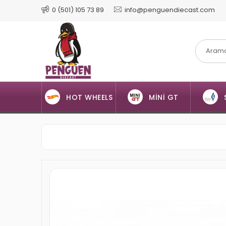
0 (501) 105 73 89
info@penguendiecast.com
HOT WHEELS
MİNİ GT