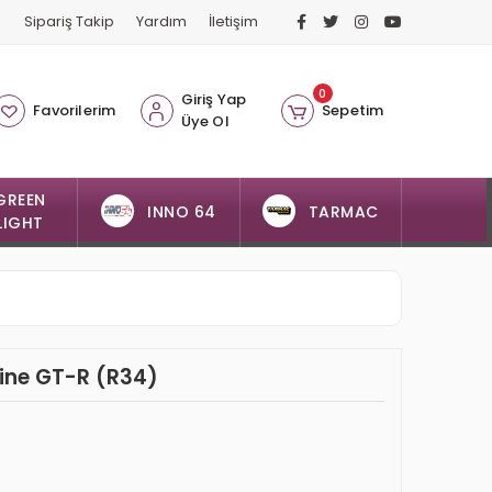
Sipariş Takip
Yardım
İletişim
0
Giriş Yap
Favorilerim
Sepetim
Üye Ol
GREEN
INNO 64
TARMAC
LIGHT
line GT-R (R34)