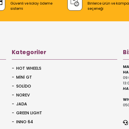
Güvenli ve kolay ödeme
Binlerce ürün ve kamp
sistemi
seçeneği
Kategoriler
Bi
MA
HOT WHEELS
HA
MİNİ GT
09:
13:
SOLİDO
HA
NOREV
Wh
JADA
050
GREEN LIGHT
INNO 64