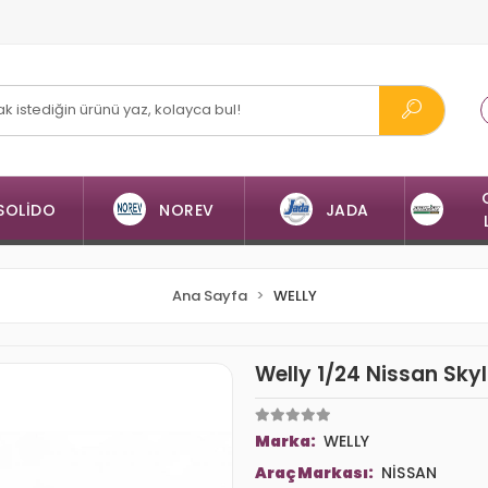
SOLİDO
NOREV
JADA
Ana Sayfa
WELLY
Welly 1/24 Nissan Sky
Marka:
WELLY
Araç Markası:
NİSSAN