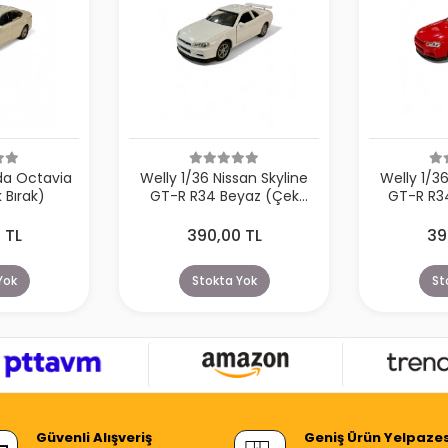
da Octavia
Welly 1/36 Nissan Skyline
Welly 1/36
 Bırak)
GT-R R34 Beyaz (Çek
GT-R R34
Bırak)
 TL
390,00 TL
39
Yok
Stokta Yok
St
Güvenli Alışveriş
Geniş Ürün Yelpazes