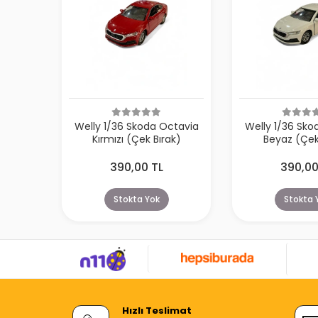
Welly 1/36 Skoda Octavia
Welly 1/36 Sko
Kırmızı (Çek Bırak)
Beyaz (Çek
390,00 TL
390,00
Stokta Yok
Stokta 
Hızlı Teslimat