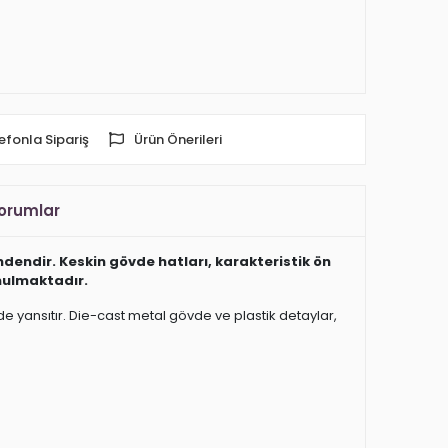
efonla Sipariş
Ürün Önerileri
orumlar
dendir. Keskin gövde hatları, karakteristik ön
unulmaktadır.
e yansıtır. Die-cast metal gövde ve plastik detaylar,