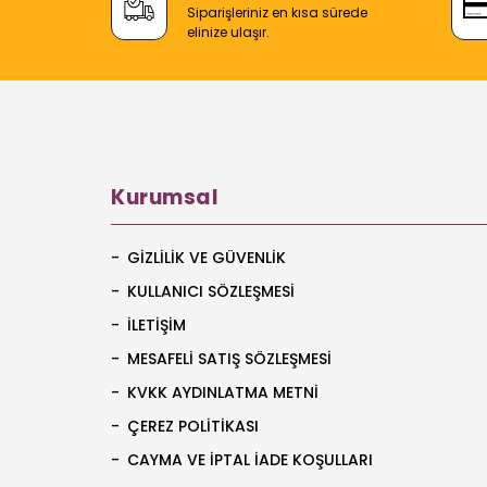
Siparişleriniz en kısa sürede
elinize ulaşır.
Kurumsal
GIZLILIK VE GÜVENLIK
KULLANICI SÖZLEŞMESI
İLETIŞIM
MESAFELI SATIŞ SÖZLEŞMESI
KVKK AYDINLATMA METNI
ÇEREZ POLITIKASI
CAYMA VE İPTAL İADE KOŞULLARI