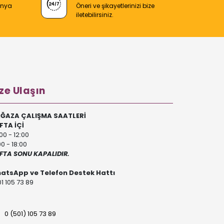
anya
Öneri ve şikayetlerinizi bize
iletebilirsiniz.
ze Ulaşın
ĞAZA ÇALIŞMA SAATLERİ
FTA İÇİ
00 - 12:00
00 - 18:00
FTA SONU KAPALIDIR.
atsApp ve Telefon Destek Hattı
1 105 73 89
0 (501) 105 73 89