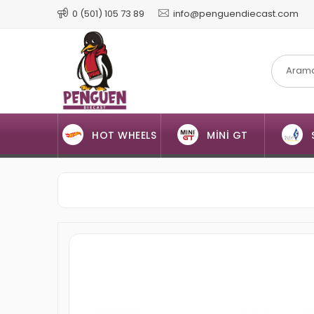
0 (501) 105 73 89
info@penguendiecast.com
HOT WHEELS
MİNİ GT