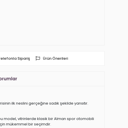
Telefonla Sipariş
Ürün Önerileri
orumlar
inin ilk neslini gerçeğine sadık şekilde yansıtır.
bu model, vitrinlerde klasik bir Alman spor otomobili
için mükemmel bir seçimdir.