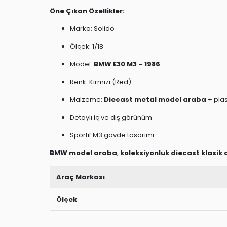
Öne Çıkan Özellikler:
Marka: Solido
Ölçek: 1/18
Model:
BMW E30 M3 – 1986
Renk: Kırmızı (Red)
Malzeme:
Diecast metal model araba
+ plas
Detaylı iç ve dış görünüm
Sportif M3 gövde tasarımı
BMW model araba
,
koleksiyonluk diecast klasik 
Araç Markası
Ölçek