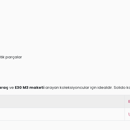
tik parçalar
araç
ve
E30 M3 maketi
arayan koleksiyoncular için idealdir. Solido k
1