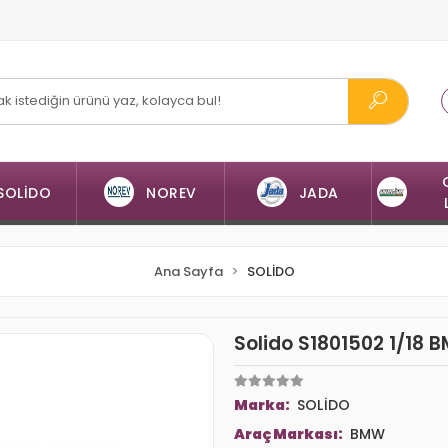
SOLİDO
NOREV
JADA
Ana Sayfa
SOLİDO
Solido S1801502 1/18 
Marka:
SOLİDO
Araç Markası:
BMW