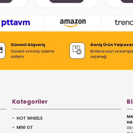
Güvenli Alışveriş
Geniş Ürün Yelpazes
Güvenli ve kolay ödeme
Binlerce ürün ve kamp
sistemi
seçeneği
Kategoriler
Bi
MA
HOT WHEELS
HA
MİNİ GT
09: