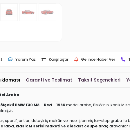
Et
Yorum Yaz
Karşılaştır
Gelince Haber Ver
çıklaması
Garanti ve Teslimat
Taksit Seçenekleri
Y
odel Araba
8 ölçekli BMW E30 M3 – Red – 1986
model araba, BMW’nin ikonik M seris
lmiştir.
, sportif jantlar, detaylı iç mekân ve ince işlenmiş far-stop grubu ile 
l araba
,
klasik M serisi maketi
ve
diecast coupe araç
arayanlar 