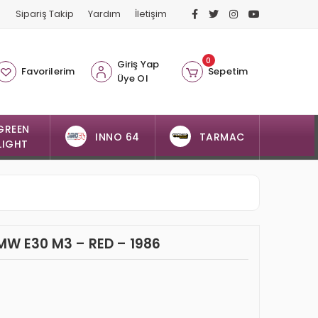
Sipariş Takip
Yardım
İletişim
0
Giriş Yap
Favorilerim
Sepetim
Üye Ol
GREEN
INNO 64
TARMAC
LIGHT
BMW E30 M3 – RED – 1986