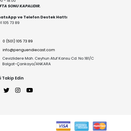
00 - 18:00
FTA SONU KAPALIDIR.
atsApp ve Telefon Destek Hattı
1 105 73 89
0 (501) 105 73 89
info@penguendiecast.com
Cevizlidere Mah. Ceyhun Atuf Kansu Cd. No:181/C
Balgat-Çankaya/ANKARA
i Takip Edin