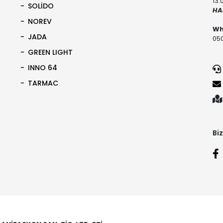
13:
SOLİDO
HA
NOREV
Wh
JADA
050
GREEN LIGHT
INNO 64
TARMAC
Biz