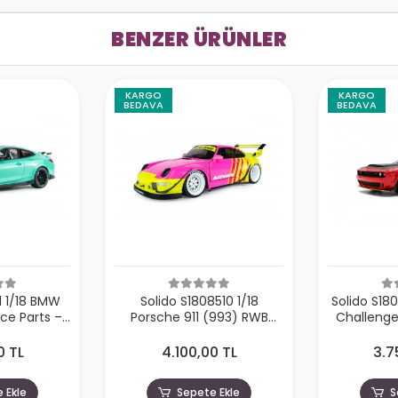
BENZER ÜRÜNLER
KARGO
KARGO
BEDAVA
BEDAVA
1 1/18 BMW
Solido S1808510 1/18
Solido S18
e Parts –
Porsche 911 (993) RWB
Challeng
urquoise –
Bodykit Pink 2024
Re
5
0 TL
4.100,00 TL
3.7
 Ekle
Sepete Ekle
S