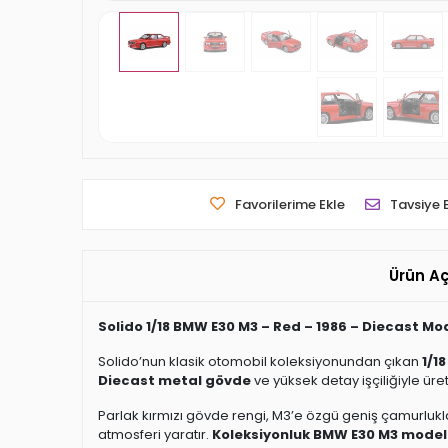
Favorilerime Ekle
Tavsiye 
Ürün A
Solido 1/18 BMW E30 M3 – Red – 1986 – Diecast M
Solido’nun klasik otomobil koleksiyonundan çıkan
1/1
Diecast metal gövde
ve yüksek detay işçiliğiyle üreti
Parlak kırmızı gövde rengi, M3’e özgü geniş çamurluklar
atmosferi yaratır.
Koleksiyonluk BMW E30 M3 mode