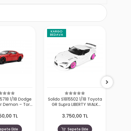
KARGO
KARG
BEDAVA
BEDA
05718 1/18 Dodge
Solido S1815502 1/18 Toyota
Solido
er Demon – Tor
GR Supra LIBERTY WALK
911 
d – 2023
BODY KIT – WHITE PINK –
CARR
2025
50,00 TL
3.750,00 TL
epete Ekle
Sepete Ekle