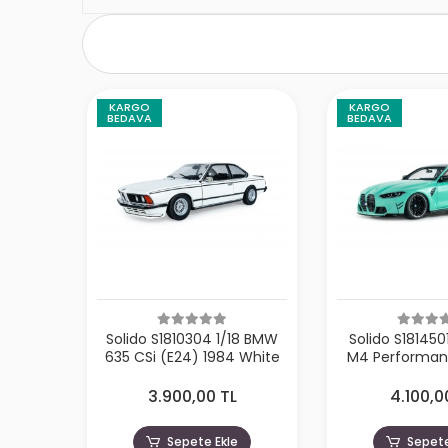
KARGO
KARGO
BEDAVA
BEDAVA
Solido S1810304 1/18 BMW
Solido S181450
635 CSi (E24) 1984 White
M4 Performanc
Solido Works T
202
3.900,00 TL
4.100,0
Sepete Ekle
Sepete