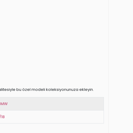
alitesiyle bu özel modeli koleksiyonunuza ekleyin.
BMW
/18