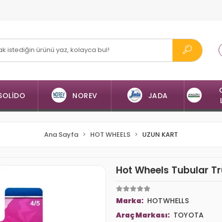
SOLİDO
NOREV
JADA
Ana Sayfa
HOT WHEELS
UZUN KART
Hot Wheels Tubular Tr
Marka:
HOTWHELLS
Araç Markası:
TOYOTA