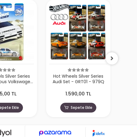
s Silver Series
Hot Wheels Silver Series
Hot W
ious Volkswagen
Audi Set - GRT01 - 979Q
Race 
 - HNR88-JKX17
5,00 TL
1.590,00 TL
epete Ekle
Sepete Ekle