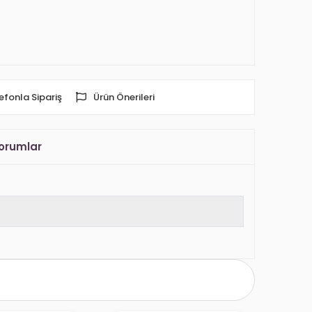
efonla Sipariş
Ürün Önerileri
orumlar