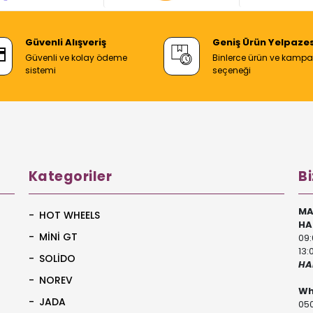
Güvenli Alışveriş
Geniş Ürün Yelpazes
Güvenli ve kolay ödeme
Binlerce ürün ve kamp
sistemi
seçeneği
Kategoriler
Bi
MA
HOT WHEELS
HA
MİNİ GT
09:
13:
SOLİDO
HA
NOREV
Wh
JADA
050