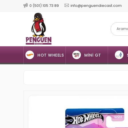
0 (501) 105 73 89
info@penguendiecast.com
HOT WHEELS
MİNİ GT