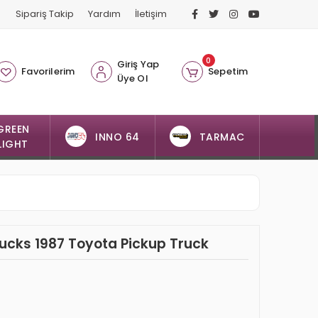
Sipariş Takip
Yardım
İletişim
0
Giriş Yap
Favorilerim
Sepetim
Üye Ol
GREEN
INNO 64
TARMAC
LIGHT
ucks 1987 Toyota Pickup Truck