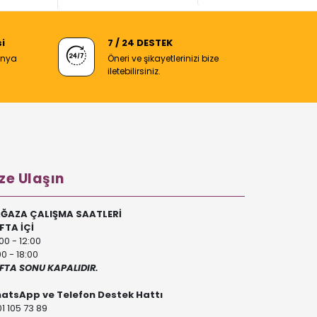
i
7 / 24 DESTEK
anya
Öneri ve şikayetlerinizi bize
iletebilirsiniz.
ze Ulaşın
ĞAZA ÇALIŞMA SAATLERİ
FTA İÇİ
00 - 12:00
00 - 18:00
FTA SONU KAPALIDIR.
atsApp ve Telefon Destek Hattı
1 105 73 89