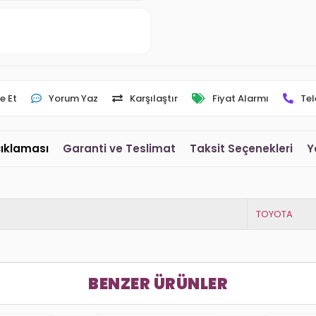
e Et
Yorum Yaz
Karşılaştır
Fiyat Alarmı
Tel
çıklaması
Garanti ve Teslimat
Taksit Seçenekleri
Y
TOYOTA
BENZER ÜRÜNLER