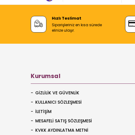
Hızlı Teslimat
Siparişleriniz en kısa sürede
elinize ulaşır.
Kurumsal
GIZLILIK VE GÜVENLIK
KULLANICI SÖZLEŞMESI
İLETIŞIM
MESAFELI SATIŞ SÖZLEŞMESI
KVKK AYDINLATMA METNI