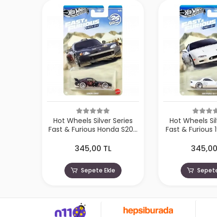
Hot Wheels Silver Series
Hot Wheels Sil
Fast & Furious Honda S200
Fast & Furious
- HNR88-JKX18
RX7 - HNR8
345,00 TL
345,00
Sepete Ekle
Sepete