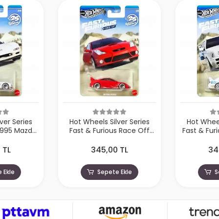
ver Series
Hot Wheels Silver Series
Hot Wheel
 1995 Mazda
Fast & Furious Race Off
Fast & Fur
8-JKX16
Toyota Celica - HNR88-
Jetta MK3
JKX15
 TL
345,00 TL
34
 Ekle
Sepete Ekle
S