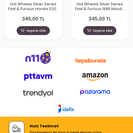
Hot Wheels Silver Series
Hot Wheels Silver Series
Fast & Furious Honda S200
Fast & Furious 1995 Mazda
- HNR88-JKX18
RX7 - HNR88-JKX16
345,00 TL
345,00 TL
Sepete Ekle
Sepete Ekle
Hızlı Teslimat
Siparişleriniz en kısa sürede elinize ulaşır.