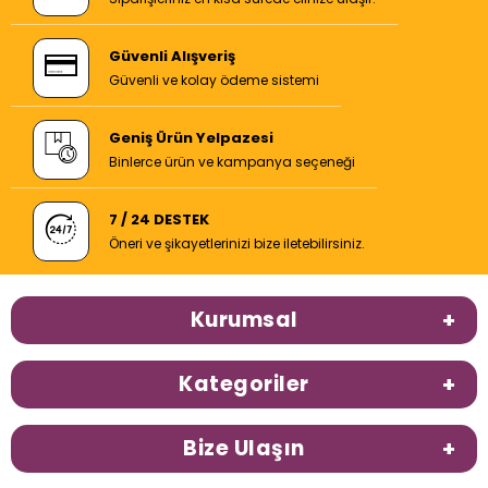
Güvenli Alışveriş
Güvenli ve kolay ödeme sistemi
Geniş Ürün Yelpazesi
Binlerce ürün ve kampanya seçeneği
7 / 24 DESTEK
Öneri ve şikayetlerinizi bize iletebilirsiniz.
Kurumsal
Kategoriler
Bize Ulaşın