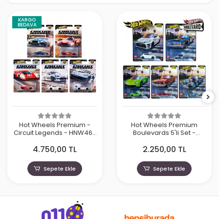
KARGO
BEDAVA
Hot Wheels Premium -
Hot Wheels Premium
Circuit Legends - HNW46-
Boulevards 5'li Set -
979J
GJT68- 978G
4.750,00 TL
2.250,00 TL
Sepete Ekle
Sepete Ekle