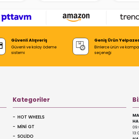
Güvenli Alışveriş
Geniş Ürün Yelpazes
Güvenli ve kolay ödeme
Binlerce ürün ve kamp
sistemi
seçeneği
Kategoriler
Bi
MA
HOT WHEELS
HA
MİNİ GT
09:
13:
SOLİDO
HA