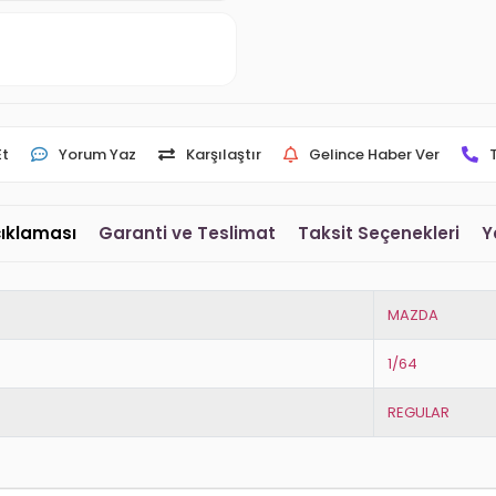
Et
Yorum Yaz
Karşılaştır
Gelince Haber Ver
çıklaması
Garanti ve Teslimat
Taksit Seçenekleri
Y
MAZDA
1/64
REGULAR