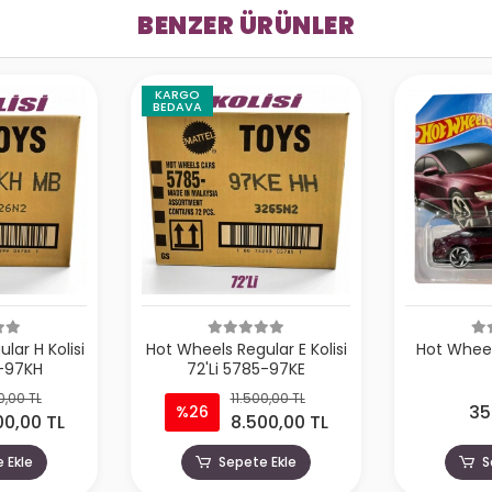
BENZER ÜRÜNLER
KARGO
BEDAVA
lar H Kolisi
Hot Wheels Regular E Kolisi
Hot Wheel
5-97KH
72'Li 5785-97KE
0,00 TL
11.500,00 TL
35
%26
00,00 TL
8.500,00 TL
 Ekle
Sepete Ekle
S