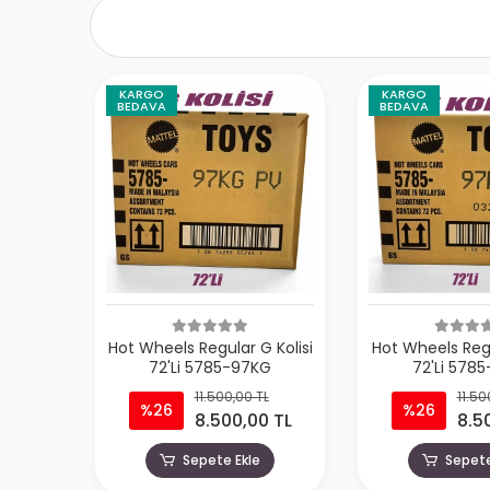
KARGO
KARGO
BEDAVA
BEDAVA
Hot Wheels Regular G Kolisi
Hot Wheels Regu
72'Li 5785-97KG
72'Li 578
11.500,00 TL
11.50
%26
%26
8.500,00 TL
8.5
Sepete Ekle
Sepete