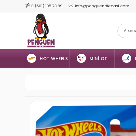
0 (501) 105 73 89
info@penguendiecast.com
HOT WHEELS
MİNİ GT