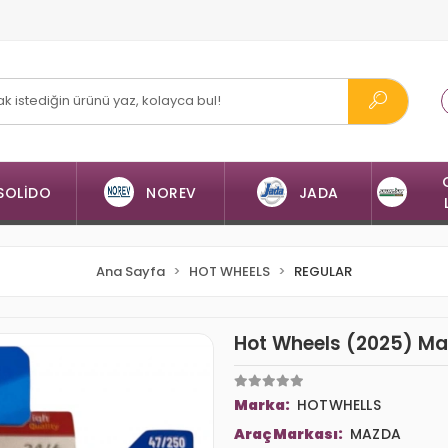
SOLİDO
NOREV
JADA
Ana Sayfa
HOT WHEELS
REGULAR
Hot Wheels (2025) M
Marka:
HOTWHELLS
Araç Markası:
MAZDA