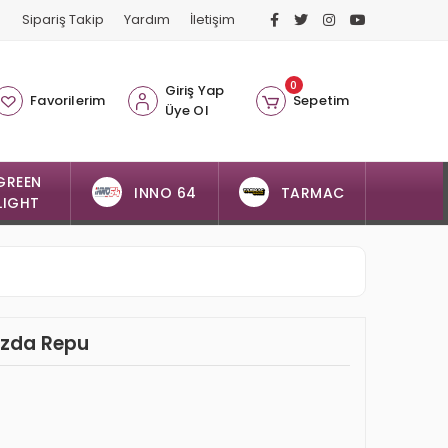
Sipariş Takip
Yardım
İletişim
0
Giriş Yap
Favorilerim
Sepetim
Üye Ol
GREEN
INNO 64
TARMAC
LIGHT
azda Repu