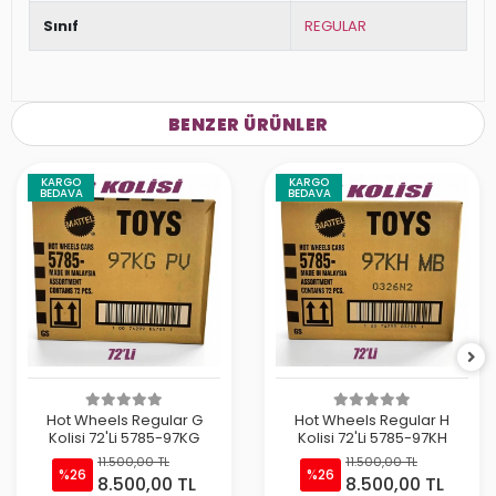
Sınıf
REGULAR
BENZER ÜRÜNLER
KARGO
KARGO
BEDAVA
BEDAVA
Hot Wheels Regular G
Hot Wheels Regular H
Kolisi 72'Li 5785-97KG
Kolisi 72'Li 5785-97KH
11.500,00 TL
11.500,00 TL
%26
%26
8.500,00 TL
8.500,00 TL