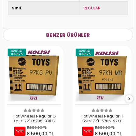
Sınıf
REGULAR
BENZER ÜRÜNLER
KARGO
KARGO
BEDAVA
BEDAVA
Hot Wheels Regular G
Hot Wheels Regular H
Kolisi 72'Li 5785-97KG
Kolisi 72'Li 5785-97KH
11.500,00 TL
11.500,00 TL
%26
%26
8.500,00 TL
8.500,00 TL