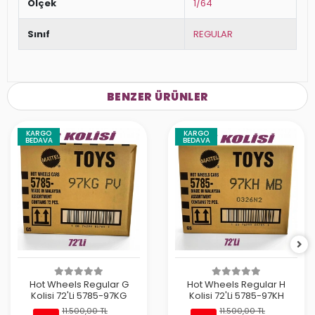
Ölçek
1/64
Sınıf
REGULAR
BENZER ÜRÜNLER
KARGO
KARGO
BEDAVA
BEDAVA
Hot Wheels Regular G
Hot Wheels Regular H
Kolisi 72'Li 5785-97KG
Kolisi 72'Li 5785-97KH
11.500,00 TL
11.500,00 TL