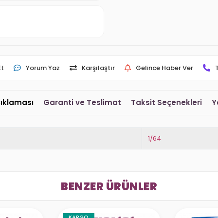
Et
Yorum Yaz
Karşılaştır
Gelince Haber Ver
çıklaması
Garanti ve Teslimat
Taksit Seçenekleri
Y
1/64
BENZER ÜRÜNLER
KARGO