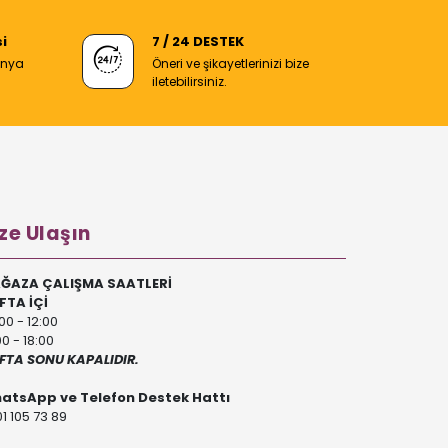
i
7 / 24 DESTEK
anya
Öneri ve şikayetlerinizi bize
iletebilirsiniz.
ze Ulaşın
ĞAZA ÇALIŞMA SAATLERİ
FTA İÇİ
00 - 12:00
00 - 18:00
FTA SONU KAPALIDIR.
atsApp ve Telefon Destek Hattı
1 105 73 89