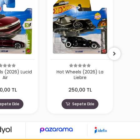
s (2026) Lucid
Hot Wheels (2026) La
Hot W
Air
Liebre
0,00 TL
250,00 TL
epete Ekle
Sepete Ekle