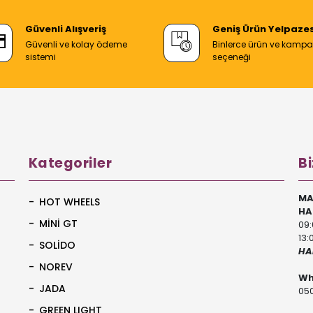
Güvenli Alışveriş
Geniş Ürün Yelpazes
Güvenli ve kolay ödeme
Binlerce ürün ve kamp
sistemi
seçeneği
Kategoriler
Bi
MA
HOT WHEELS
HA
MİNİ GT
09:
13:
SOLİDO
HA
NOREV
Wh
JADA
050
GREEN LIGHT