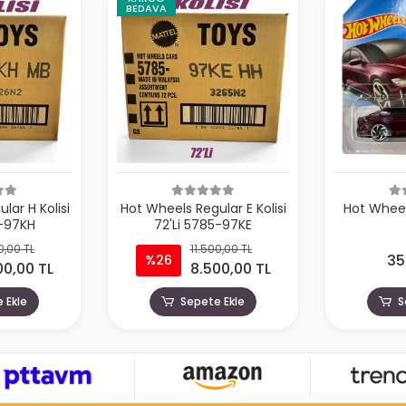
BEDAVA
lar H Kolisi
Hot Wheels Regular E Kolisi
Hot Wheel
5-97KH
72'Li 5785-97KE
0,00 TL
11.500,00 TL
35
%26
00,00 TL
8.500,00 TL
 Ekle
Sepete Ekle
S