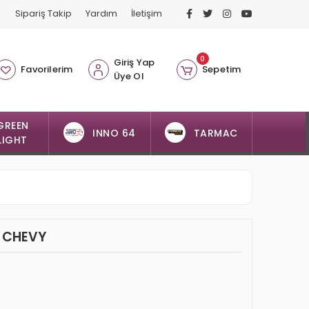
Sipariş Takip
Yardım
İletişim
0
Giriş Yap
Favorilerim
Sepetim
Üye Ol
GREEN
INNO 64
TARMAC
LIGHT
2 CHEVY