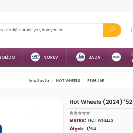
SOLİDO
NOREV
JADA
Ana Sayfa
HOT WHEELS
REGULAR
Hot Wheels (2024) '5
Marka:
HOTWHELLS
Ölçek:
1/64