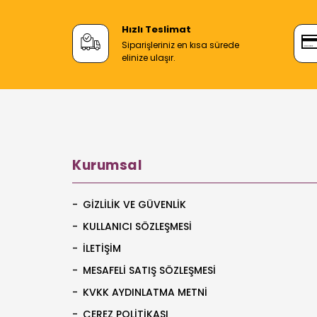
Hızlı Teslimat
Siparişleriniz en kısa sürede
elinize ulaşır.
Kurumsal
GIZLILIK VE GÜVENLIK
KULLANICI SÖZLEŞMESI
İLETIŞIM
MESAFELI SATIŞ SÖZLEŞMESI
KVKK AYDINLATMA METNI
ÇEREZ POLITIKASI