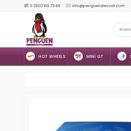
0 (501) 105 73 89
info@penguendiecast.com
HOT WHEELS
MİNİ GT