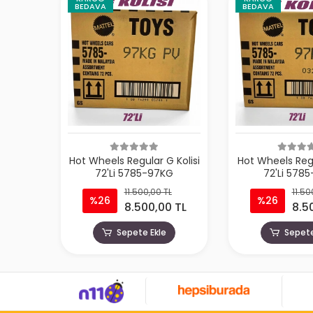
BEDAVA
BEDAVA
Hot Wheels Regular G Kolisi
Hot Wheels Regu
72'Li 5785-97KG
72'Li 578
11.500,00 TL
11.50
%26
%26
8.500,00 TL
8.5
Sepete Ekle
Sepete