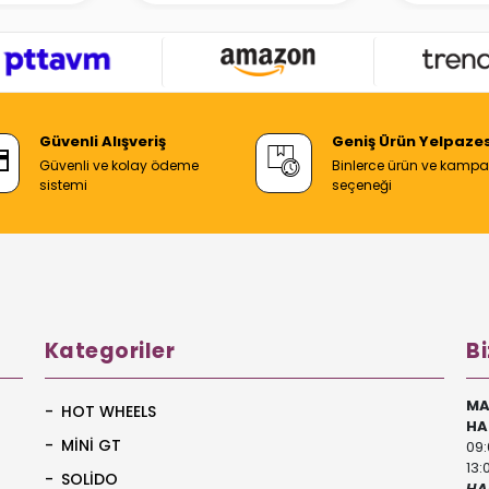
Güvenli Alışveriş
Geniş Ürün Yelpazes
Güvenli ve kolay ödeme
Binlerce ürün ve kamp
sistemi
seçeneği
Kategoriler
Bi
MA
HOT WHEELS
HA
MİNİ GT
09:
13:
SOLİDO
HA