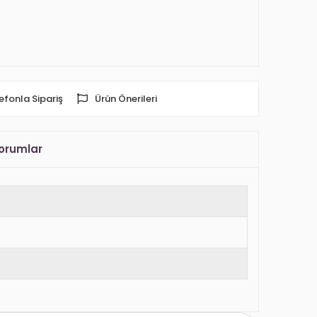
efonla Sipariş
Ürün Önerileri
orumlar