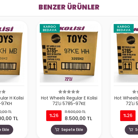
BENZER ÜRÜNLER
KARGO
KARGO
BEDAVA
BEDAVA
lar H Kolisi
Hot Wheels Regular E Kolisi
Hot Wheels 
5-97KH
72'Li 5785-97KE
72'Li
0,00 TL
11.500,00 TL
%26
%26
00,00 TL
8.500,00 TL
 Ekle
Sepete Ekle
S