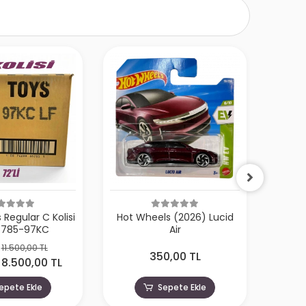
Regular C Kolisi
Hot Wheels (2026) Lucid
Hot
 5785-97KC
Air
11.500,00 TL
350,00 TL
8.500,00 TL
epete Ekle
Sepete Ekle