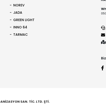
NOREV
Wh
JADA
050
GREEN LIGHT
INNO 64
TARMAC
Biz
NİZASYON SAN. TİC. LTD. ŞTİ.