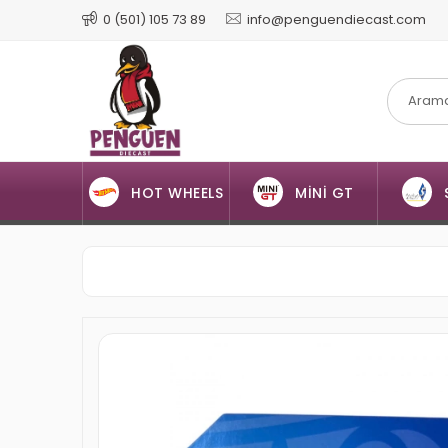
0 (501) 105 73 89
info@penguendiecast.com
HOT WHEELS
MİNİ GT