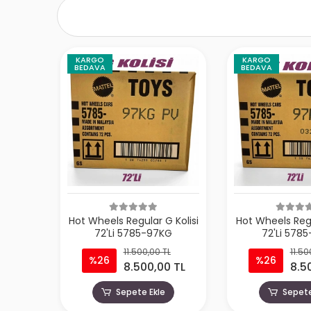
KARGO
KARGO
BEDAVA
BEDAVA
Hot Wheels Regular G Kolisi
Hot Wheels Regu
72'Li 5785-97KG
72'Li 578
11.500,00 TL
11.50
%26
%26
8.500,00 TL
8.5
Sepete Ekle
Sepete