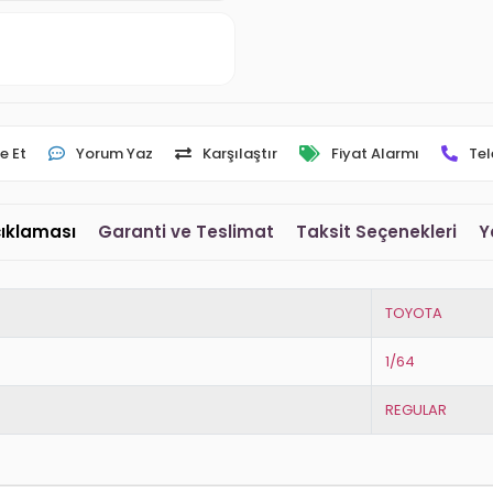
e Et
Yorum Yaz
Karşılaştır
Fiyat Alarmı
Tel
çıklaması
Garanti ve Teslimat
Taksit Seçenekleri
Y
TOYOTA
1/64
REGULAR