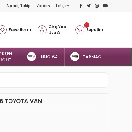
Sipariş Takip
Yardım
İletişim
0
Giriş Yap
Favorilerim
Sepetim
Üye Ol
GREEN
INNO 64
TARMAC
LIGHT
986 TOYOTA VAN