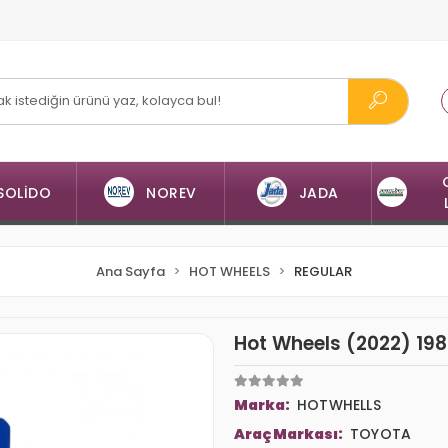
SOLİDO
NOREV
JADA
Ana Sayfa
HOT WHEELS
REGULAR
Hot Wheels (2022) 1
Marka:
HOTWHELLS
Araç Markası:
TOYOTA