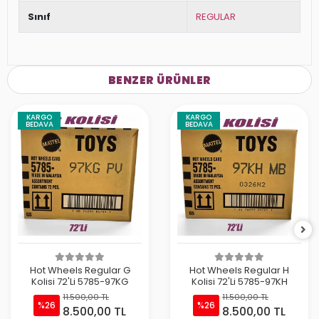
Sınıf
REGULAR
BENZER ÜRÜNLER
KARGO
KARGO
BEDAVA
BEDAVA
Hot Wheels Regular G
Hot Wheels Regular H
Kolisi 72'Li 5785-97KG
Kolisi 72'Li 5785-97KH
11.500,00 TL
11.500,00 TL
%26
%26
8.500,00 TL
8.500,00 TL