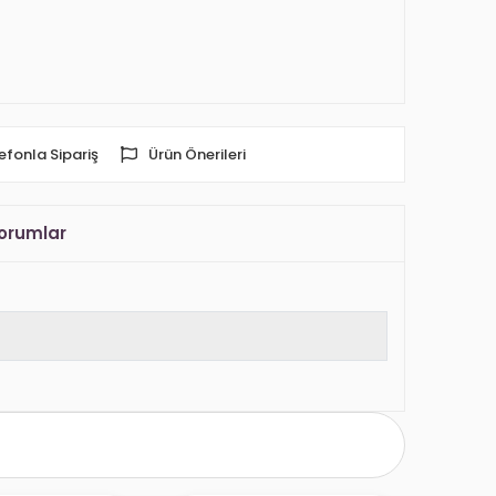
efonla Sipariş
Ürün Önerileri
orumlar