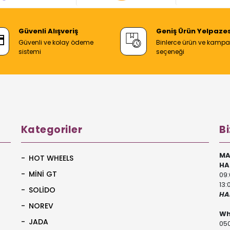
Güvenli Alışveriş
Geniş Ürün Yelpazes
Güvenli ve kolay ödeme
Binlerce ürün ve kamp
sistemi
seçeneği
Kategoriler
Bi
MA
HOT WHEELS
HA
MİNİ GT
09:
13:
SOLİDO
HA
NOREV
Wh
JADA
050