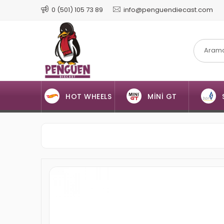
0 (501) 105 73 89
info@penguendiecast.com
HOT WHEELS
MİNİ GT