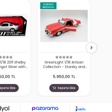
KARGO
KARG
BEDAVA
BEDA
1/18 2011 Shelby
GreenLight 1/18 Artisan
GreenL
got Silver with
Collection - Starsky and
GT5
k Stripes
Hutch (1975-79 TV Series)
Whit
- 1976 Ford Gran Torino
50,00 TL
5.950,00 TL
epete Ekle
Sepete Ekle