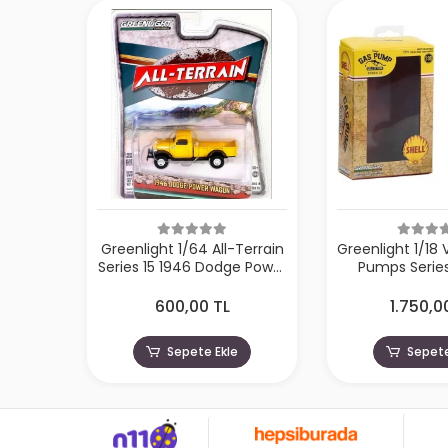
Greenlight 1/64 All-Terrain
Greenlight 1/18
Series 15 1946 Dodge Power
Pumps Series
Wagon 35270
Tokheim 350 
Pump Shel
600,00 TL
1.750,0
Sepete Ekle
Sepete