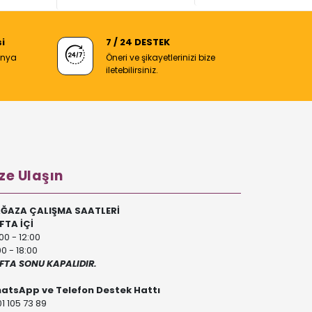
i
7 / 24 DESTEK
anya
Öneri ve şikayetlerinizi bize
iletebilirsiniz.
ze Ulaşın
ĞAZA ÇALIŞMA SAATLERİ
FTA İÇİ
00 - 12:00
00 - 18:00
FTA SONU KAPALIDIR.
atsApp ve Telefon Destek Hattı
1 105 73 89