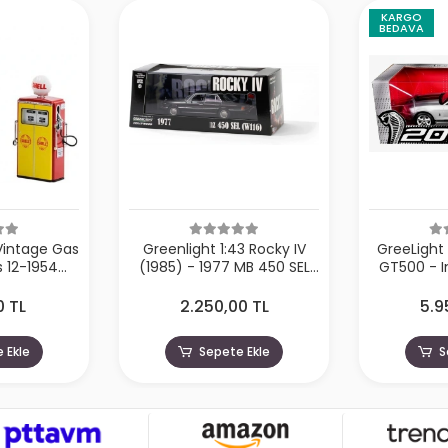
KARGO
BEDAVA
 Vintage Gas
Greenlight 1:43 Rocky IV
GreeLight 
 12-1954
(1985) - 1977 MB 450 SEL
GT500 - In
Twin Gas
(W116)
Blac
l Oil
0 TL
2.250,00 TL
5.9
 Ekle
Sepete Ekle
S