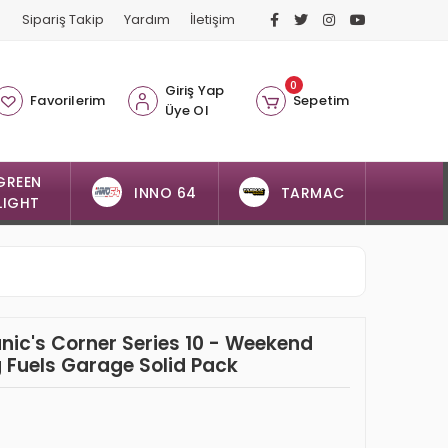
Sipariş Takip
Yardım
İletişim
0
Giriş Yap
Favorilerim
Sepetim
Üye Ol
GREEN
INNO 64
TARMAC
LIGHT
nic's Corner Series 10 - Weekend
 Fuels Garage Solid Pack