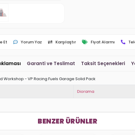
e Et
Yorum Yaz
Karşılaştır
Fiyat Alarmı
Tel
çıklaması
Garanti ve Teslimat
Taksit Seçenekleri
Y
nd Workshop - VP Racing Fuels Garage Solid Pack
Diorama
BENZER ÜRÜNLER