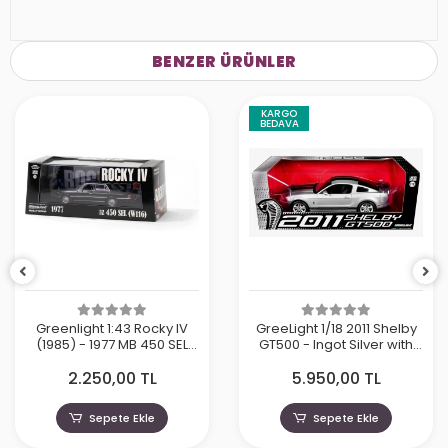
BENZER ÜRÜNLER
KARGO
BEDAVA
Greenlight 1:43 Rocky IV
GreeLight 1/18 2011 Shelby
(1985) - 1977 MB 450 SEL
GT500 - Ingot Silver with
(W116)
Black Stripes
2.250,00 TL
5.950,00 TL
Sepete Ekle
Sepete Ekle