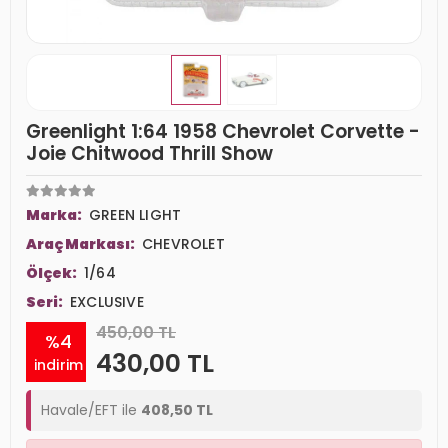
Greenlight 1:64 1958 Chevrolet Corvette -
Joie Chitwood Thrill Show
Marka:
GREEN LIGHT
Araç Markası:
CHEVROLET
Ölçek:
1/64
Seri:
EXCLUSIVE
450,00 TL
%4
430,00 TL
indirim
Havale/EFT ile
408,50 TL