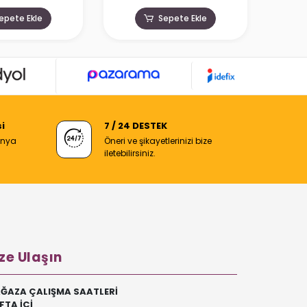
Su
epete Ekle
Sepete Ekle
i
7 / 24 DESTEK
anya
Öneri ve şikayetlerinizi bize
iletebilirsiniz.
ze Ulaşın
ĞAZA ÇALIŞMA SAATLERİ
FTA İÇİ