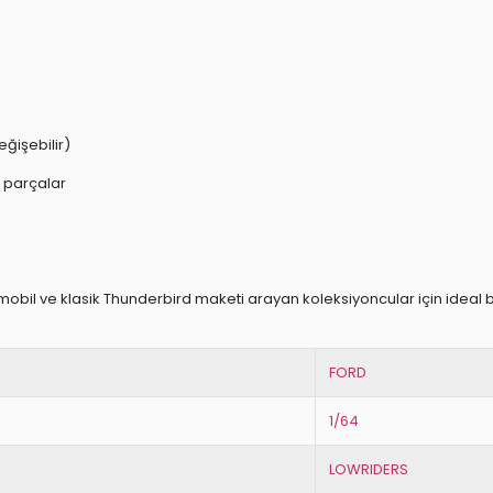
ğişebilir)
 parçalar
bil ve klasik Thunderbird maketi arayan koleksiyoncular için ideal bir
FORD
1/64
LOWRIDERS