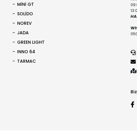
MİNİ GT
09:
13:
SOLİDO
HA
NOREV
Wh
JADA
050
GREEN LIGHT
INNO 64
TARMAC
Biz