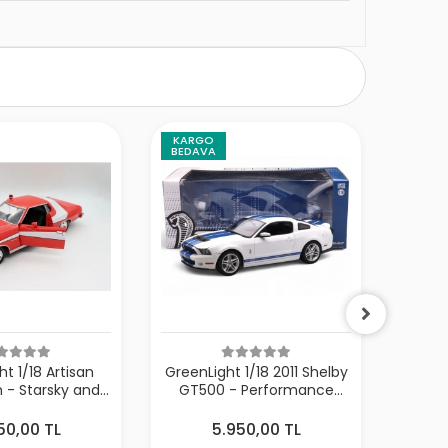
KARGO
BEDAVA
t 1/18 Artisan
GreenLight 1/18 2011 Shelby
Greenl
n - Starsky and
GT500 - Performance
Shop S
5-79 TV Series)
White with Grabber Blue
Fordor
rd Gran Torino
Stripes
Metall
50,00 TL
5.950,00 TL
an