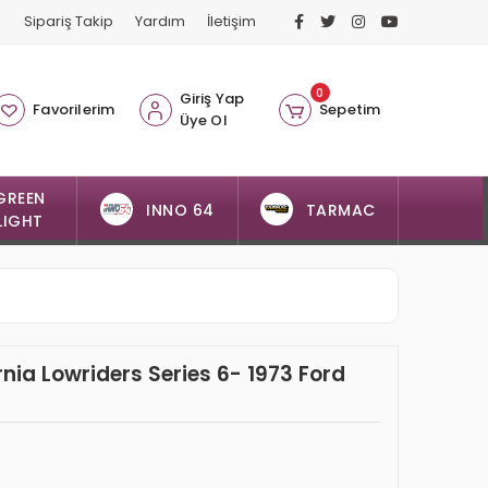
Sipariş Takip
Yardım
İletişim
0
Giriş Yap
Favorilerim
Sepetim
Üye Ol
GREEN
INNO 64
TARMAC
LIGHT
rnia Lowriders Series 6- 1973 Ford