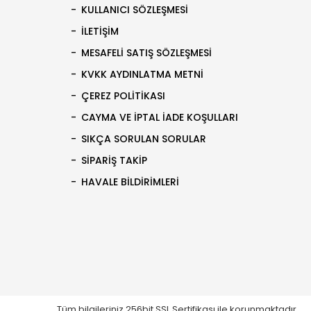
KULLANICI SÖZLEŞMESI
İLETIŞIM
MESAFELI SATIŞ SÖZLEŞMESI
KVKK AYDINLATMA METNI
ÇEREZ POLITIKASI
CAYMA VE İPTAL İADE KOŞULLARI
SIKÇA SORULAN SORULAR
SIPARIŞ TAKIP
HAVALE BILDIRIMLERI
Tüm bilgileriniz 256bit SSL Sertifikası ile korunmaktadır.