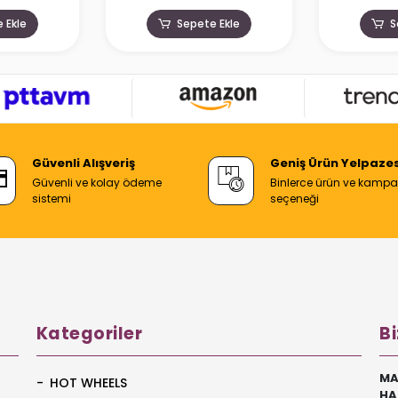
 Ekle
Sepete Ekle
S
Güvenli Alışveriş
Geniş Ürün Yelpazes
Güvenli ve kolay ödeme
Binlerce ürün ve kamp
sistemi
seçeneği
Kategoriler
Bi
MA
HOT WHEELS
HA