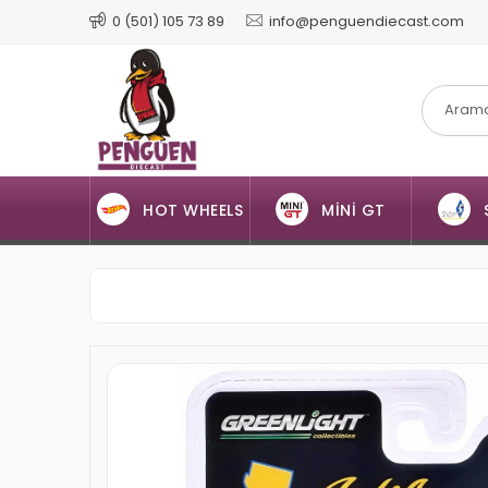
0 (501) 105 73 89
info@penguendiecast.com
HOT WHEELS
MİNİ GT