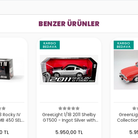
BENZER ÜRÜNLER
KARGO
KARGO
BEDAVA
BEDAVA
3 Rocky IV
GreeLight 1/18 2011 Shelby
GreenLigh
MB 450 SEL
GT500 - Ingot Silver with
Collectio
)
Black Stripes
Hutch (197
- 1976 Fo
0 TL
5.950,00 TL
5.9