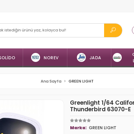
SOLİDO
NOREV
JADA
Ana Sayfa
GREEN LIGHT
Greenlight 1/64 Califo
Thunderbird 63070-E
Marka:
GREEN LIGHT