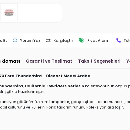
e Et
Yorum Yaz
Karşılaştır
Fiyat Alarmı
Tel
çıklaması
Garanti ve Teslimat
Taksit Seçenekleri
Y
1973 Ford Thunderbird – Diecast Model Araba
Thunderbird
,
California Lowriders Series 6
koleksiyonunun özgün pa
işçilikle hazırlanmıştır.
pansiyon görünümü, krom tamponlar, gerçekçi jant tasarımı, ince işlen
bil kültürünü ve 70’lerin ikonik tasarım ruhunu koleksiyonlara taşır.