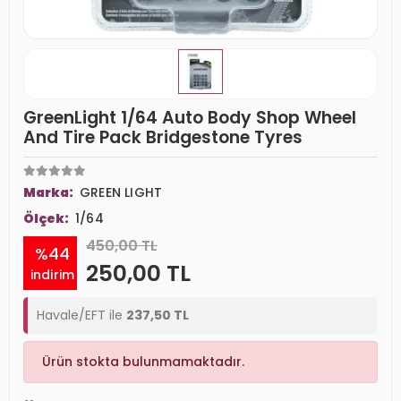
GreenLight 1/64 Auto Body Shop Wheel
And Tire Pack Bridgestone Tyres
Marka:
GREEN LIGHT
Ölçek:
1/64
450,00 TL
%44
250,00 TL
indirim
Havale/EFT ile
237,50 TL
Ürün stokta bulunmamaktadır.