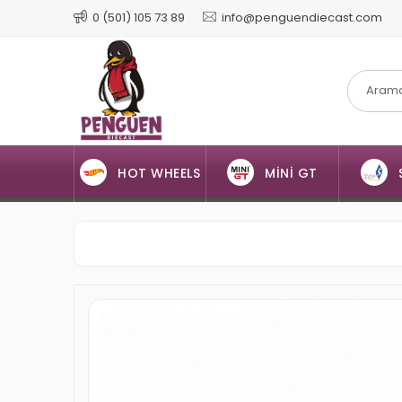
0 (501) 105 73 89
info@penguendiecast.com
HOT WHEELS
MİNİ GT