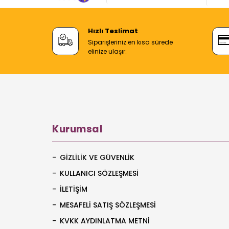
Hızlı Teslimat
Siparişleriniz en kısa sürede
elinize ulaşır.
Kurumsal
GIZLILIK VE GÜVENLIK
KULLANICI SÖZLEŞMESI
İLETIŞIM
MESAFELI SATIŞ SÖZLEŞMESI
KVKK AYDINLATMA METNI