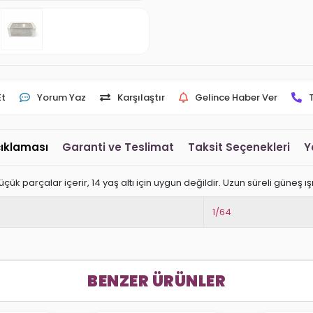
Et
Yorum Yaz
Karşılaştır
Gelince Haber Ver
çıklaması
Garanti ve Teslimat
Taksit Seçenekleri
Y
 Küçük parçalar içerir, 14 yaş altı için uygun değildir. Uzun süreli güneş
1/64
BENZER ÜRÜNLER