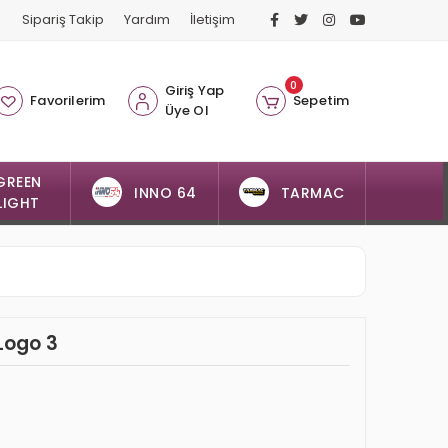
Sipariş Takip
Yardım
İletişim
0
Giriş Yap
Favorilerim
Sepetim
Üye Ol
GREEN
INNO 64
TARMAC
LIGHT
Logo 3