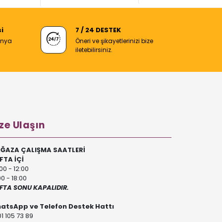
i
7 / 24 DESTEK
anya
Öneri ve şikayetlerinizi bize
iletebilirsiniz.
ze Ulaşın
ĞAZA ÇALIŞMA SAATLERİ
FTA İÇİ
00 - 12:00
00 - 18:00
FTA SONU KAPALIDIR.
atsApp ve Telefon Destek Hattı
1 105 73 89