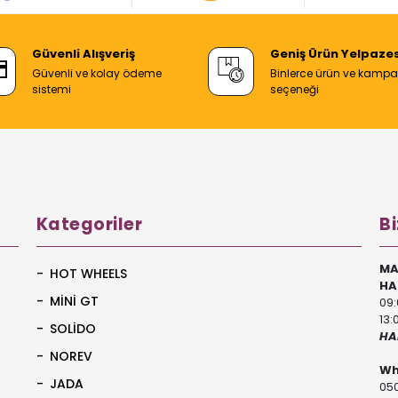
Güvenli Alışveriş
Geniş Ürün Yelpazes
Güvenli ve kolay ödeme
Binlerce ürün ve kamp
sistemi
seçeneği
Kategoriler
Bi
MA
HOT WHEELS
HA
MİNİ GT
09:
13:
SOLİDO
HA
NOREV
Wh
JADA
050