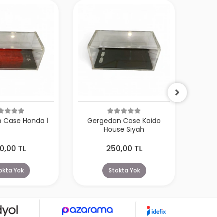
 Case Honda 1
Gergedan Case Kaido
Ger
House Siyah
0,00 TL
250,00 TL
okta Yok
Stokta Yok