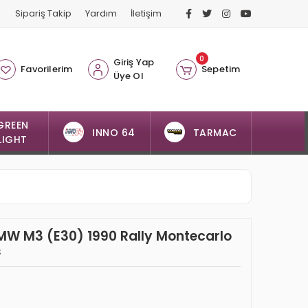
Sipariş Takip
Yardım
İletişim
0
Giriş Yap
Favorilerim
Sepetim
Üye Ol
GREEN
INNO 64
TARMAC
LIGHT
BMW M3 (E30) 1990 Rally Montecarlo
s