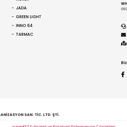
Wh
JADA
050
GREEN LIGHT
INNO 64
TARMAC
Biz
NİZASYON SAN. TİC. LTD. ŞTİ.
superKET E-ticaret ve Pazaryeri Entegrasyon Çözümleri