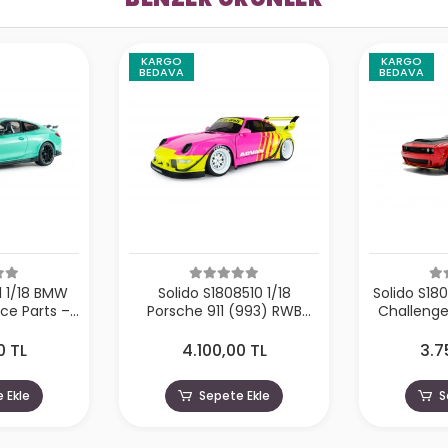
KARGO
KARGO
BEDAVA
BEDAVA
1 1/18 BMW
Solido S1808510 1/18
Solido S18
e Parts –
Porsche 911 (993) RWB
Challeng
urquoise –
Bodykit Pink 2024
Re
5
0 TL
4.100,00 TL
3.7
 Ekle
Sepete Ekle
S