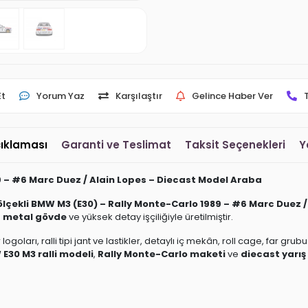
Et
Yorum Yaz
Karşılaştır
Gelince Haber Ver
çıklaması
Garanti ve Teslimat
Taksit Seçenekleri
Y
89 – #6 Marc Duez / Alain Lopes – Diecast Model Araba
 ölçekli BMW M3 (E30) – Rally Monte-Carlo 1989 – #6 Marc Duez /
t metal gövde
ve yüksek detay işçiliğiyle üretilmiştir.
goları, ralli tipi jant ve lastikler, detaylı iç mekân, roll cage, far grub
E30 M3 ralli modeli
,
Rally Monte-Carlo maketi
ve
diecast yarış