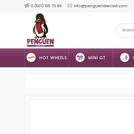
0 (501) 105 73 89
info@penguendiecast.com
HOT WHEELS
MİNİ GT