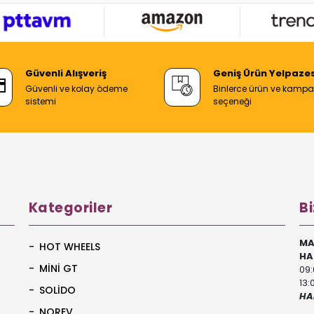
Güvenli Alışveriş
Geniş Ürün Yelpazes
Güvenli ve kolay ödeme
Binlerce ürün ve kamp
sistemi
seçeneği
Kategoriler
Bi
MA
HOT WHEELS
HA
MİNİ GT
09:
13:
SOLİDO
HA
NOREV