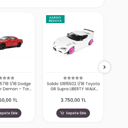
KARGO
KARG
BEDAVA
BEDA
05718 1/18 Dodge
Solido S1815502 1/18 Toyota
Solido
er Demon – Tor
GR Supra LIBERTY WALK
911 
d – 2023
BODY KIT – WHITE PINK –
CARR
2025
50,00 TL
3.750,00 TL
epete Ekle
Sepete Ekle