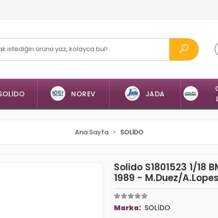
SOLİDO
NOREV
JADA
Ana Sayfa
SOLİDO
Solido S1801523 1/18 
1989 - M.Duez/A.Lope
Marka:
SOLİDO