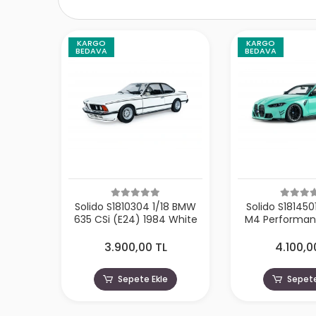
KARGO
KARGO
BEDAVA
BEDAVA
Solido S1810304 1/18 BMW
Solido S181450
635 CSi (E24) 1984 White
M4 Performanc
Solido Works T
202
3.900,00 TL
4.100,0
Sepete Ekle
Sepete