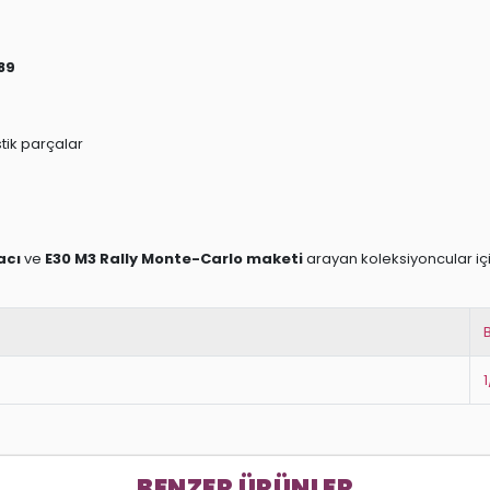
89
tik parçalar
acı
ve
E30 M3 Rally Monte-Carlo maketi
arayan koleksiyoncular için
1
BENZER ÜRÜNLER