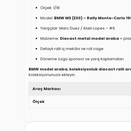
Ölçek: 1/18
Model:
BMW M3 (E30) – Rally Monte-Carlo 19
Yarışçılar: Marc Duez / Alain Lopes – #6
Malzeme:
Diecast metal model araba
+ plas
Detaylı ralli iç mekânı ve roll cage
Döneme özgü sponsor ve yarış kaplamaları
BMW model araba
,
koleksiyonluk diecast ralli ar
koleksiyonunuza ekleyin.
Araç Markası
Ölçek