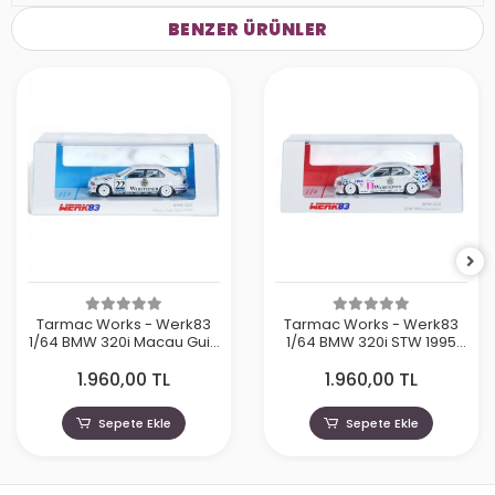
BENZER ÜRÜNLER
Tarmac Works - Werk83
Tarmac Works - Werk83
1/64 BMW 320i Macau Guia
1/64 BMW 320i STW 1995
Race 1996 Joachim
Champion Joachim
1.960,00 TL
1.960,00 TL
Winkelhock
Winkelhock
Sepete Ekle
Sepete Ekle