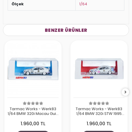
Ölçek
1/64
BENZER ÜRÜNLER
Tarmac Works - Werk83
Tarmac Works - Werk83
1/64 BMW 320i Macau Guia
1/64 BMW 320i STW 1995
Race 1996 Joachim
Champion Joachim
1.960,00 TL
1.960,00 TL
Winkelhock
Winkelhock