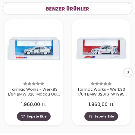
BENZER ÜRÜNLER
Tarmac Works - Werk83
Tarmac Works - Werk83
1/64 BMW 320i Macau Guia
1/64 BMW 320i STW 1995
Race 1996 Joachim
Champion Joachim
1.960,00 TL
1.960,00 TL
Winkelhock
Winkelhock
Sepete Ekle
Sepete Ekle