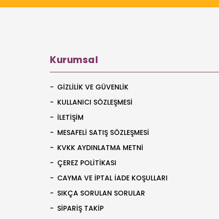
Kurumsal
GIZLILIK VE GÜVENLIK
KULLANICI SÖZLEŞMESI
İLETIŞIM
MESAFELI SATIŞ SÖZLEŞMESI
KVKK AYDINLATMA METNI
ÇEREZ POLITIKASI
CAYMA VE İPTAL İADE KOŞULLARI
SIKÇA SORULAN SORULAR
SIPARIŞ TAKIP