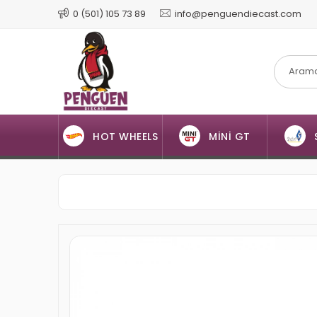
0 (501) 105 73 89
info@penguendiecast.com
HOT WHEELS
MİNİ GT