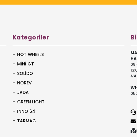
Kategoriler
Bi
MA
HOT WHEELS
HA
MİNİ GT
09:
13:
SOLİDO
HA
NOREV
Wh
JADA
050
GREEN LIGHT
INNO 64
TARMAC