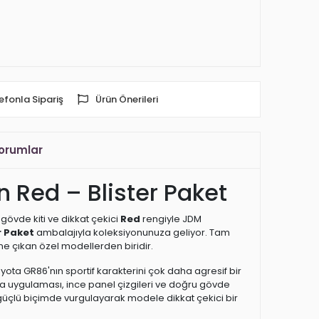
efonla Sipariş
Ürün Önerileri
orumlar
Red – Blister Paket
 gövde kiti ve dikkat çekici
Red
rengiyle JDM
r Paket
ambalajıyla koleksiyonunuza geliyor. Tam
ne çıkan özel modellerden biridir.
ota GR86'nın sportif karakterini çok daha agresif bir
oya uygulaması, ince panel çizgileri ve doğru gövde
i güçlü biçimde vurgulayarak modele dikkat çekici bir