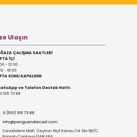
ze Ulaşın
ĞAZA ÇALIŞMA SAATLERİ
FTA İÇİ
00 - 12:00
00 - 18:00
FTA SONU KAPALIDIR.
atsApp ve Telefon Destek Hattı
1 105 73 89
0 (501) 105 73 89
info@penguendiecast.com
Cevizlidere Mah. Ceyhun Atuf Kansu Cd. No:181/C
Balgat-Çankaya/ANKARA