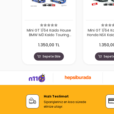
Mini GT 1/64 Kaido House
Mini GT 1/64 K
BMW M3 Kaido Touring
Honda NSX Kaid
Champ V1 KHMG223
Spec V1 K
1.350,00 TL
1.350,0
Sepete Ekle
Sepete
Hızlı Teslimat
Siparişleriniz en kısa sürede
elinize ulaşır.