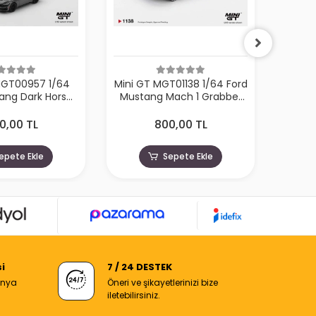
MGT00957 1/64
Mini GT MGT01138 1/64 Ford
Mini
ang Dark Horse
Mustang Mach 1 Grabber
BMW 
rbonized Gray
Blue
Broo
0,00 TL
800,00 TL
epete Ekle
Sepete Ekle
i
7 / 24 DESTEK
anya
Öneri ve şikayetlerinizi bize
iletebilirsiniz.