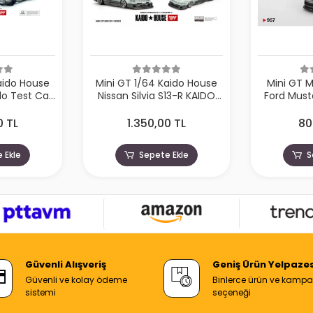
aido House
Mini GT 1/64 Kaido House
Mini GT 
o Test Car
Nissan Silvia S13-R KAIDO
Ford Must
HMG190
WORKS V1 KHMG232
2024 Ca
0 TL
1.350,00 TL
80
 Ekle
Sepete Ekle
S
Güvenli Alışveriş
Geniş Ürün Yelpazes
Güvenli ve kolay ödeme
Binlerce ürün ve kamp
sistemi
seçeneği