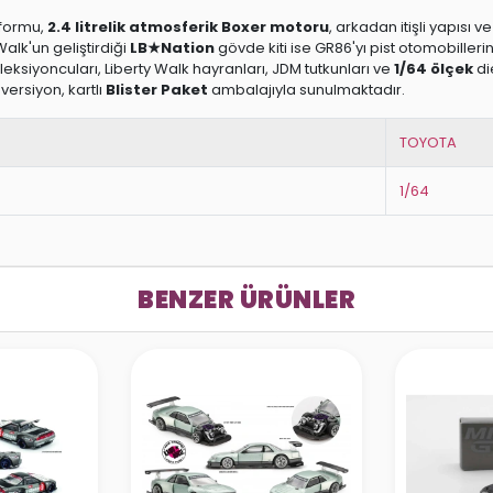
atformu,
2.4 litrelik atmosferik Boxer motoru
, arkadan itişli yapısı
Walk'un geliştirdiği
LB★Nation
gövde kiti ise GR86'yı pist otomobilleri
leksiyoncuları, Liberty Walk hayranları, JDM tutkunları ve
1/64 ölçek
di
versiyon, kartlı
Blister Paket
ambalajıyla sunulmaktadır.
TOYOTA
1/64
BENZER ÜRÜNLER