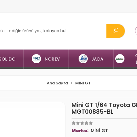
SOLİDO
NOREV
JADA
Ana Sayfa
MİNİ GT
Mini GT 1/64 Toyota GR
MGT00885-BL
Marka:
MİNİ GT