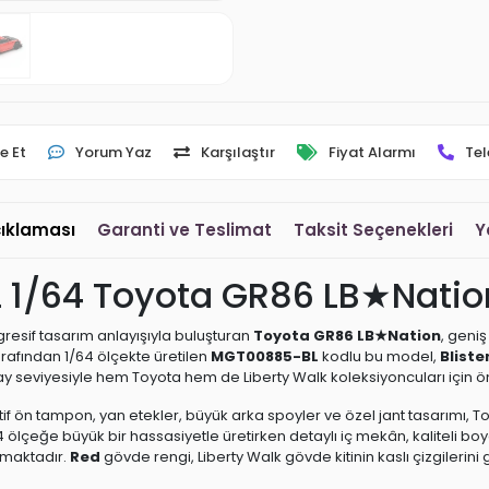
e Et
Yorum Yaz
Karşılaştır
Fiyat Alarmı
Tel
çıklaması
Garanti ve Teslimat
Taksit Seçenekleri
Y
1/64 Toyota GR86 LB★Nation 
gresif tasarım anlayışıyla buluşturan
Toyota GR86 LB★Nation
, geniş
tarafından 1/64 ölçekte üretilen
MGT00885-BL
kodlu bu model,
Bliste
ay seviyesiyle hem Toyota hem de Liberty Walk koleksiyoncuları için ö
ön tampon, yan etekler, büyük arka spoyler ve özel jant tasarımı, Toy
4 ölçeğe büyük bir hassasiyetle üretirken detaylı iç mekân, kaliteli b
armaktadır.
Red
gövde rengi, Liberty Walk gövde kitinin kaslı çizgilerin