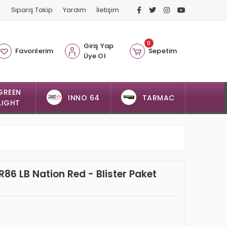
Sipariş Takip
Yardım
İletişim
0
Giriş Yap
Favorilerim
Sepetim
Üye Ol
GREEN
INNO 64
TARMAC
LIGHT
86 LB Nation Red - Blister Paket