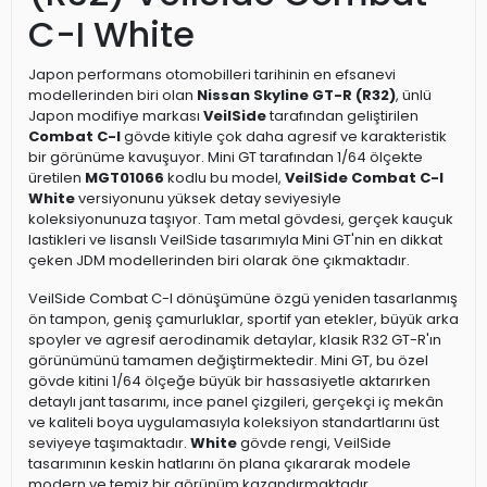
C-I White
Japon performans otomobilleri tarihinin en efsanevi
modellerinden biri olan
Nissan Skyline GT-R (R32)
, ünlü
Japon modifiye markası
VeilSide
tarafından geliştirilen
Combat C-I
gövde kitiyle çok daha agresif ve karakteristik
bir görünüme kavuşuyor. Mini GT tarafından 1/64 ölçekte
üretilen
MGT01066
kodlu bu model,
VeilSide Combat C-I
White
versiyonunu yüksek detay seviyesiyle
koleksiyonunuza taşıyor. Tam metal gövdesi, gerçek kauçuk
lastikleri ve lisanslı VeilSide tasarımıyla Mini GT'nin en dikkat
çeken JDM modellerinden biri olarak öne çıkmaktadır.
VeilSide Combat C-I dönüşümüne özgü yeniden tasarlanmış
ön tampon, geniş çamurluklar, sportif yan etekler, büyük arka
spoyler ve agresif aerodinamik detaylar, klasik R32 GT-R'ın
görünümünü tamamen değiştirmektedir. Mini GT, bu özel
gövde kitini 1/64 ölçeğe büyük bir hassasiyetle aktarırken
detaylı jant tasarımı, ince panel çizgileri, gerçekçi iç mekân
ve kaliteli boya uygulamasıyla koleksiyon standartlarını üst
seviyeye taşımaktadır.
White
gövde rengi, VeilSide
tasarımının keskin hatlarını ön plana çıkararak modele
modern ve temiz bir görünüm kazandırmaktadır.