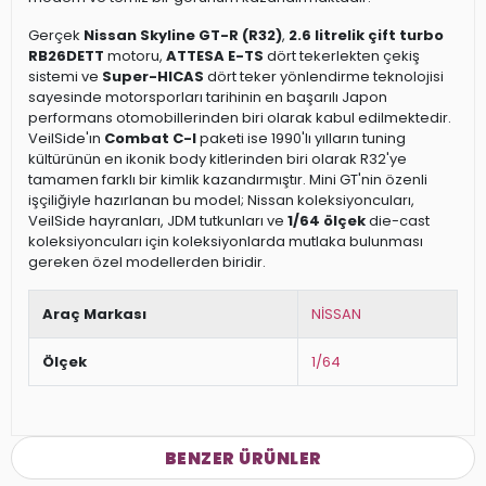
Gerçek
Nissan Skyline GT-R (R32)
,
2.6 litrelik çift turbo
RB26DETT
motoru,
ATTESA E-TS
dört tekerlekten çekiş
sistemi ve
Super-HICAS
dört teker yönlendirme teknolojisi
sayesinde motorsporları tarihinin en başarılı Japon
performans otomobillerinden biri olarak kabul edilmektedir.
VeilSide'ın
Combat C-I
paketi ise 1990'lı yılların tuning
kültürünün en ikonik body kitlerinden biri olarak R32'ye
tamamen farklı bir kimlik kazandırmıştır. Mini GT'nin özenli
işçiliğiyle hazırlanan bu model; Nissan koleksiyoncuları,
VeilSide hayranları, JDM tutkunları ve
1/64 ölçek
die-cast
koleksiyoncuları için koleksiyonlarda mutlaka bulunması
gereken özel modellerden biridir.
Araç Markası
NİSSAN
Ölçek
1/64
BENZER ÜRÜNLER