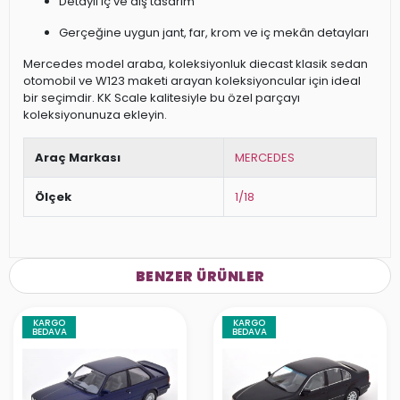
Detaylı iç ve dış tasarım
Gerçeğine uygun jant, far, krom ve iç mekân detayları
Mercedes model araba, koleksiyonluk diecast klasik sedan
otomobil ve W123 maketi arayan koleksiyoncular için ideal
bir seçimdir. KK Scale kalitesiyle bu özel parçayı
koleksiyonunuza ekleyin.
Araç Markası
MERCEDES
Ölçek
1/18
BENZER ÜRÜNLER
KARGO
KARGO
BEDAVA
BEDAVA