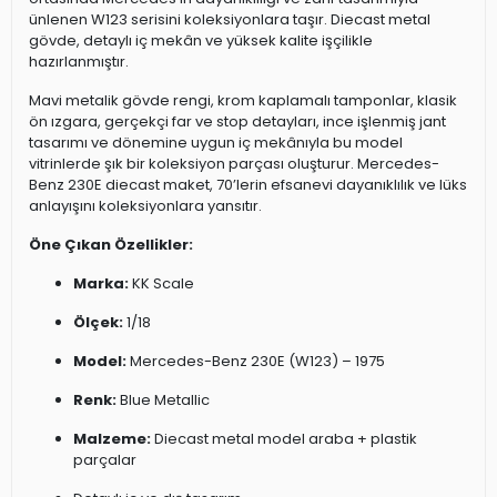
ünlenen W123 serisini koleksiyonlara taşır. Diecast metal
gövde, detaylı iç mekân ve yüksek kalite işçilikle
hazırlanmıştır.
Mavi metalik gövde rengi, krom kaplamalı tamponlar, klasik
ön ızgara, gerçekçi far ve stop detayları, ince işlenmiş jant
tasarımı ve dönemine uygun iç mekânıyla bu model
vitrinlerde şık bir koleksiyon parçası oluşturur. Mercedes-
Benz 230E diecast maket, 70’lerin efsanevi dayanıklılık ve lüks
anlayışını koleksiyonlara yansıtır.
Öne Çıkan Özellikler:
Marka:
KK Scale
Ölçek:
1/18
Model:
Mercedes-Benz 230E (W123) – 1975
Renk:
Blue Metallic
Malzeme:
Diecast metal model araba + plastik
parçalar