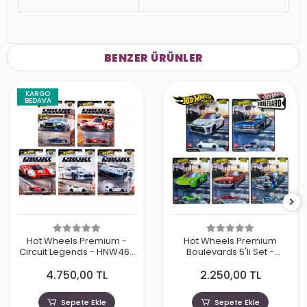
BENZER ÜRÜNLER
KARGO
BEDAVA
Hot Wheels Premium -
Hot Wheels Premium
Circuit Legends - HNW46-
Boulevards 5'li Set -
979J
GJT68- 978G
4.750,00 TL
2.250,00 TL
Sepete Ekle
Sepete Ekle