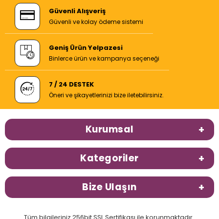
Güvenli Alışveriş
Güvenli ve kolay ödeme sistemi
Geniş Ürün Yelpazesi
Binlerce ürün ve kampanya seçeneği
7 / 24 DESTEK
Öneri ve şikayetlerinizi bize iletebilirsiniz.
Kurumsal
Kategoriler
Bize Ulaşın
Tüm bilgileriniz 256bit SSL Sertifikası ile korunmaktadır.