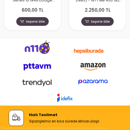
Series 15 1946 Dodge
(1985) - 1977 MB 450 SEL
Power Wagon 35270
(W116)
600,00 TL
2.250,00 TL
Sepete Ekle
Sepete Ekle
Hızlı Teslimat
Siparişleriniz en kısa sürede elinize ulaşır.