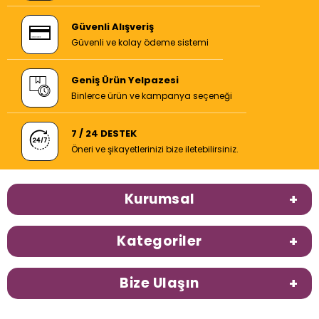
Güvenli Alışveriş
Güvenli ve kolay ödeme sistemi
Geniş Ürün Yelpazesi
Binlerce ürün ve kampanya seçeneği
7 / 24 DESTEK
Öneri ve şikayetlerinizi bize iletebilirsiniz.
Kurumsal
Kategoriler
Bize Ulaşın